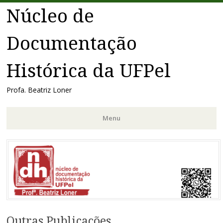
Núcleo de
Documentação
Histórica da UFPel
Profa. Beatriz Loner
Menu
Pular
para
o
conteúdo
Outras Publicações