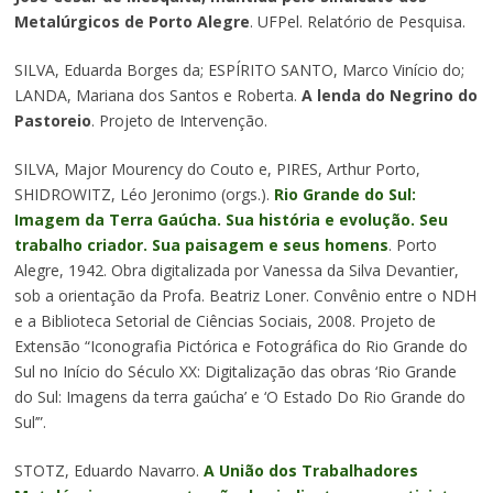
Metalúrgicos de Porto Alegre
. UFPel. Relatório de Pesquisa.
SILVA, Eduarda Borges da; ESPÍRITO SANTO, Marco Vinício do;
LANDA, Mariana dos Santos e Roberta.
A lenda do Negrino do
Pastoreio
. Projeto de Intervenção.
SILVA, Major Mourency do Couto e, PIRES, Arthur Porto,
SHIDROWITZ, Léo Jeronimo (orgs.).
Rio Grande do Sul:
Imagem da Terra Gaúcha. Sua história e evolução. Seu
trabalho criador. Sua paisagem e seus homens
. Porto
Alegre, 1942. Obra digitalizada por Vanessa da Silva Devantier,
sob a orientação da Profa. Beatriz Loner. Convênio entre o NDH
e a Biblioteca Setorial de Ciências Sociais, 2008. Projeto de
Extensão “Iconografia Pictórica e Fotográfica do Rio Grande do
Sul no Início do Século XX: Digitalização das obras ‘Rio Grande
do Sul: Imagens da terra gaúcha’ e ‘O Estado Do Rio Grande do
Sul’”.
STOTZ, Eduardo Navarro.
A União dos Trabalhadores