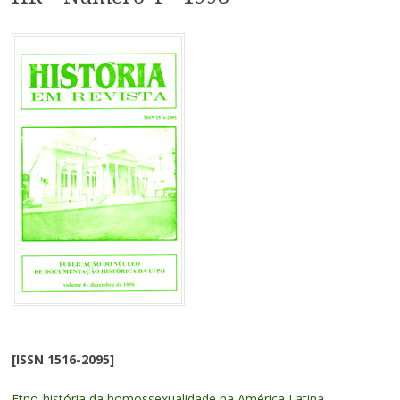
[ISSN 1516-2095]
Etno-história da homossexualidade na América Latina