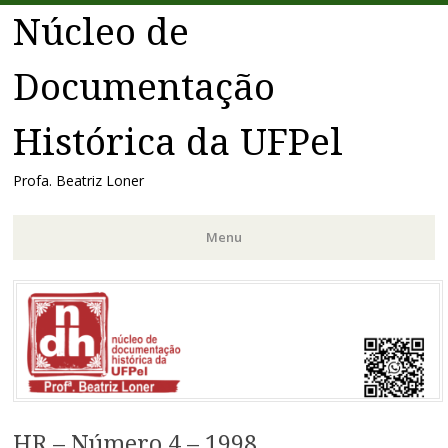
Núcleo de
Documentação
Histórica da UFPel
Profa. Beatriz Loner
Menu
Pular
para
o
conteúdo
HR – Número 4 – 1998