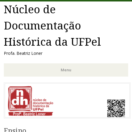
Núcleo de
Documentação
Histórica da UFPel
Profa. Beatriz Loner
Menu
Pular
para
o
conteúdo
Ensino