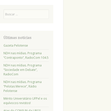
Pesquisa
Últimas notícias
Gazeta Pelotense
NDH nas mídias. Programa
“Contraponto”, RadioCom 104.5
NDH nas mídias. Programa
“Sociedade em Debate”,
RadioCom
NDH nas mídias. Programa
“Pelotas Merece”, Rádio
Pelotense
Mérito Universitário UFPel e os
equívocos revistos!
Atas do CONSUN da URGS