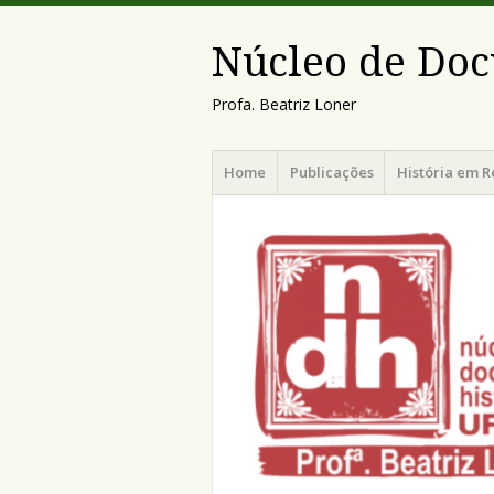
Núcleo de Doc
Profa. Beatriz Loner
Menu
Pular
Home
Publicações
História em R
para
o
conteúdo