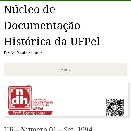
Núcleo de
Documentação
Histórica da UFPel
Profa. Beatriz Loner
Menu
Pular
para
o
conteúdo
HR – Número 01 – Set. 1994