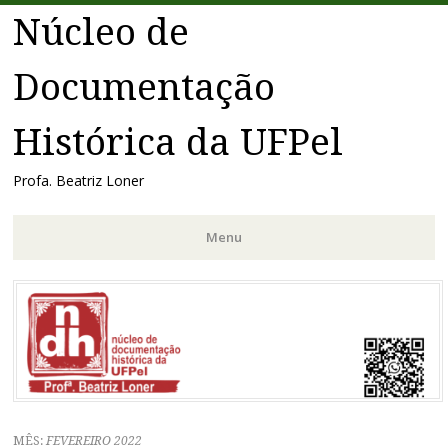
Núcleo de
Documentação
Histórica da UFPel
Profa. Beatriz Loner
Menu
Pular
para
o
conteúdo
MÊS:
FEVEREIRO 2022