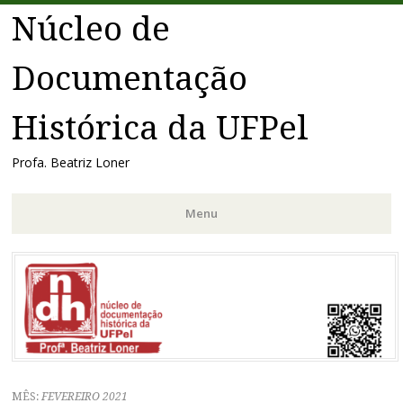
Núcleo de
Documentação
Histórica da UFPel
Profa. Beatriz Loner
Menu
Pular
para
o
conteúdo
MÊS:
FEVEREIRO 2021