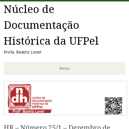
Núcleo de
Documentação
Histórica da UFPel
Profa. Beatriz Loner
Menu
Pular
para
o
conteúdo
HR – Número 25/1 – Dezembro de