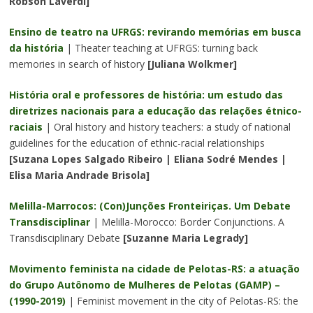
Robson Laverdi]
Ensino de teatro na UFRGS: revirando memórias em busca
da história
| Theater teaching at UFRGS: turning back
memories in search of history
[Juliana Wolkmer]
História oral e professores de história: um estudo das
diretrizes nacionais para a educação das relações étnico-
raciais
| Oral history and history teachers: a study of national
guidelines for the education of ethnic-racial relationships
[Suzana Lopes Salgado Ribeiro | Eliana Sodré Mendes |
Elisa Maria Andrade Brisola]
Melilla-Marrocos: (Con)Junções Fronteiriças. Um Debate
Transdisciplinar
| Melilla-Morocco: Border Conjunctions. A
Transdisciplinary Debate
[Suzanne Maria Legrady]
Movimento feminista na cidade de Pelotas-RS: a atuação
do Grupo Autônomo de Mulheres de Pelotas (GAMP) –
(1990-2019)
| Feminist movement in the city of Pelotas-RS: the