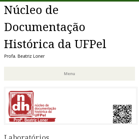
Núcleo de
Documentação
Histórica da UFPel
Profa. Beatriz Loner
Menu
Pular
para
o
conteúdo
Laboratórios