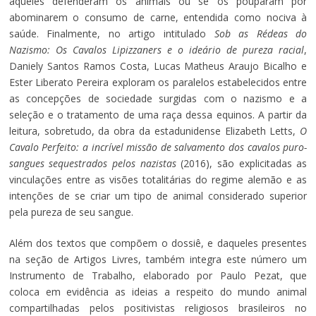
aqueles defenderam os animais ou se os pouparam por
abominarem o consumo de carne, entendida como nociva à
saúde. Finalmente, no artigo intitulado
Sob as Rédeas do
Nazismo: Os Cavalos Lipizzaners e o ideário de pureza racial
,
Daniely Santos Ramos Costa, Lucas Matheus Araujo Bicalho e
Ester Liberato Pereira exploram os paralelos estabelecidos entre
as concepções de sociedade surgidas com o nazismo e a
seleção e o tratamento de uma raça dessa equinos. A partir da
leitura, sobretudo, da obra da estadunidense Elizabeth Letts,
O
Cavalo Perfeito: a incrível missão de salvamento dos cavalos puro-
sangues sequestrados pelos nazistas
(2016), são explicitadas as
vinculações entre as visões totalitárias do regime alemão e as
intenções de se criar um tipo de animal considerado superior
pela pureza de seu sangue.
Além dos textos que compõem o dossiê, e daqueles presentes
na seção de Artigos Livres, também integra este número um
Instrumento de Trabalho, elaborado por Paulo Pezat, que
coloca em evidência as ideias a respeito do mundo animal
compartilhadas pelos positivistas religiosos brasileiros no