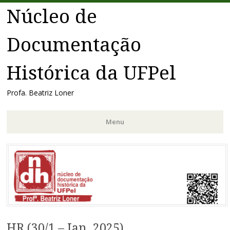
Núcleo de
Documentação
Histórica da UFPel
Profa. Beatriz Loner
Menu
Pular
para
o
conteúdo
HR (30/1 – Jan. 2025)