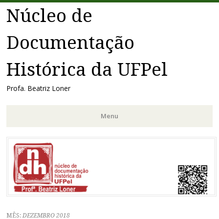
Núcleo de
Documentação
Histórica da UFPel
Profa. Beatriz Loner
Menu
Pular
para
o
conteúdo
MÊS:
DEZEMBRO 2018