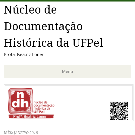
Núcleo de
Documentação
Histórica da UFPel
Profa. Beatriz Loner
Menu
Pular
para
o
conteúdo
MÊS:
JANEIRO 2018