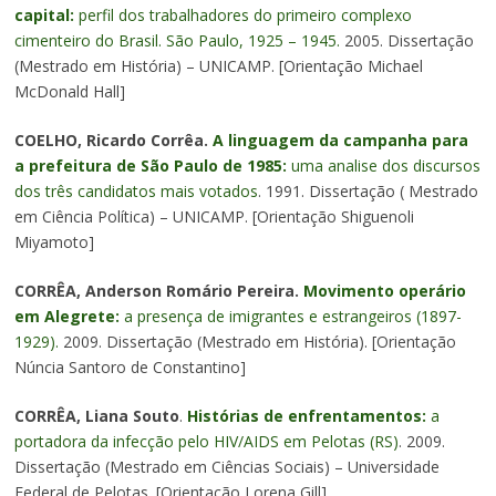
capital:
perfil dos trabalhadores do primeiro complexo
cimenteiro do Brasil. São Paulo, 1925 – 1945.
2005. Dissertação
(Mestrado em História) – UNICAMP. [Orientação Michael
McDonald Hall]
COELHO, Ricardo Corrêa.
A linguagem da campanha para
a prefeitura de São Paulo de 1985:
uma analise dos discursos
dos três candidatos mais votados
. 1991. Dissertação ( Mestrado
em Ciência Política) – UNICAMP. [Orientação Shiguenoli
Miyamoto]
CORRÊA, Anderson Romário Pereira.
Movimento operário
em Alegrete:
a presença de imigrantes e estrangeiros (1897-
1929).
2009. Dissertação (Mestrado em História). [Orientação
Núncia Santoro de Constantino]
CORRÊA, Liana Souto
.
Histórias de enfrentamentos:
a
portadora da infecção pelo HIV/AIDS em Pelotas (RS)
. 2009.
Dissertação (Mestrado em Ciências Sociais) – Universidade
Federal de Pelotas. [Orientação Lorena Gill]