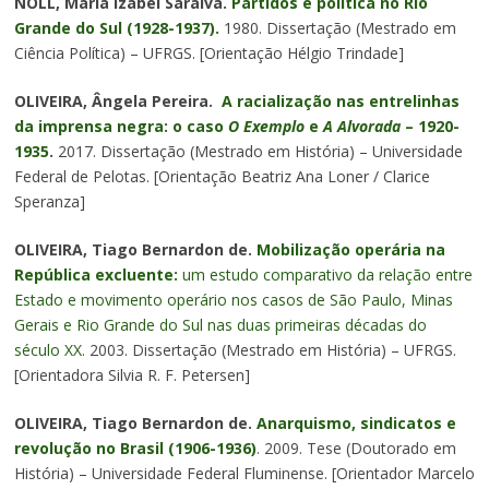
NOLL, Maria Izabel Saraiva.
Partidos e política no Rio
Grande do Sul (1928-1937).
1980. Dissertação (Mestrado em
Ciência Política) – UFRGS. [Orientação Hélgio Trindade]
OLIVEIRA, Ângela Pereira.
A racialização nas entrelinhas
da imprensa negra: o caso
O Exemplo
e
A Alvorada
– 1920-
1935
.
2017. Dissertação (Mestrado em História) – Universidade
Federal de Pelotas. [Orientação Beatriz Ana Loner / Clarice
Speranza]
OLIVEIRA, Tiago Bernardon de.
Mobilização operária na
República excluente:
um estudo comparativo da relação entre
Estado e movimento operário nos casos de São Paulo, Minas
Gerais e Rio Grande do Sul nas duas primeiras décadas do
século XX.
2003. Dissertação (Mestrado em História) – UFRGS.
[Orientadora Silvia R. F. Petersen]
OLIVEIRA, Tiago Bernardon de.
Anarquismo, sindicatos e
revolução no Brasil (1906-1936)
. 2009. Tese (Doutorado em
História) – Universidade Federal Fluminense. [Orientador Marcelo