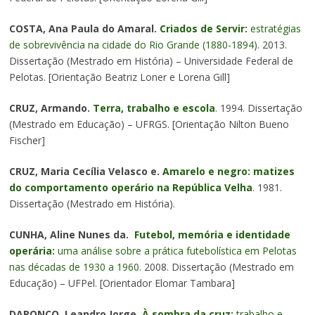
COSTA, Ana Paula do Amaral.
Criados de Servir:
estratégias
de sobrevivência na cidade do Rio Grande (1880-1894)
. 2013.
Dissertação (Mestrado em História) – Universidade Federal de
Pelotas. [Orientação Beatriz Loner e Lorena Gill]
CRUZ, Armando.
Terra, trabalho e escola
. 1994. Dissertação
(Mestrado em Educação) – UFRGS. [Orientação Nilton Bueno
Fischer]
CRUZ, Maria Cecília Velasco e.
Amarelo e negro: matizes
do comportamento operário na República Velha
. 1981.
Dissertação (Mestrado em História).
CUNHA, Aline Nunes da.
Futebol, memória e identidade
operária:
uma análise sobre a prática futebolística em Pelotas
nas décadas de 1930 a 1960.
2008. Dissertação (Mestrado em
Educação) – UFPel. [Orientador Elomar Tambara]
DARONCO, Leandro Jorge.
À sombra da cruz:
trabalho e