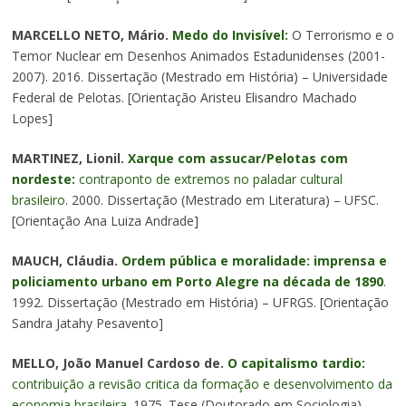
MARCELLO NETO, Mário.
Medo do Invisível:
O Terrorismo e o
Temor Nuclear em Desenhos Animados Estadunidenses (2001-
2007). 2016. Dissertação (Mestrado em História) – Universidade
Federal de Pelotas. [Orientação Aristeu Elisandro Machado
Lopes]
MARTINEZ, Lionil.
Xarque com assucar/Pelotas com
nordeste:
contraponto de extremos no paladar cultural
brasileiro.
2000. Dissertação (Mestrado em Literatura) – UFSC.
[Orientação Ana Luiza Andrade]
MAUCH, Cláudia.
Ordem pública e moralidade: imprensa e
policiamento urbano em Porto Alegre na década de 1890
.
1992. Dissertação (Mestrado em História) – UFRGS. [Orientação
Sandra Jatahy Pesavento]
MELLO, João Manuel Cardoso de.
O capitalismo tardio:
contribuição a revisão critica da formação e desenvolvimento da
economia brasileira
. 1975. Tese (Doutorado em Sociologia) –