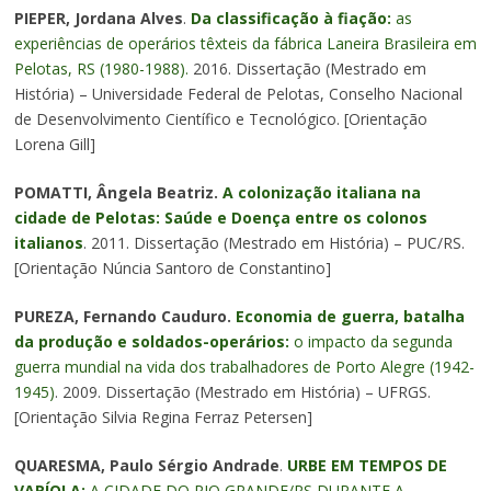
PIEPER, Jordana Alves
.
Da classificação à fiação:
as
experiências de operários têxteis da fábrica Laneira Brasileira em
Pelotas, RS (1980-1988).
2016. Dissertação (Mestrado em
História) – Universidade Federal de Pelotas, Conselho Nacional
de Desenvolvimento Científico e Tecnológico. [Orientação
Lorena Gill]
POMATTI, Ângela Beatriz.
A colonização italiana na
cidade de Pelotas: Saúde e Doença entre os colonos
italianos
. 2011. Dissertação (Mestrado em História) – PUC/RS.
[Orientação Núncia Santoro de Constantino]
PUREZA, Fernando Cauduro.
Economia de guerra, batalha
da produção e soldados-operários:
o impacto da segunda
guerra mundial na vida dos trabalhadores de Porto Alegre (1942-
1945)
. 2009. Dissertação (Mestrado em História) – UFRGS.
[Orientação Silvia Regina Ferraz Petersen]
QUARESMA, Paulo Sérgio Andrade
.
URBE EM TEMPOS DE
VARÍOLA:
A CIDADE DO RIO GRANDE/RS DURANTE A