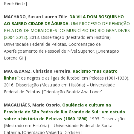
René Gertz]
MACHADO, Susan Lauren Zille
.
DA VILA DOM BOSQUINHO
AO BAIRRO CIDADE DE ÁGUEDA:
UM PROCESSO DE REMOÇÃO
RELATOS DE MORADORES DO MUNICÍPIO DO RIO GRANDE/RS
(2004-2012).
2013. Dissertação (Mestrado em História) –
Universidade Federal de Pelotas, Coordenação de
Aperfeiçoamento de Pessoal de Nível Superior. [Orientação
Lorena Gill]
MACKEDANZ, Christian Ferreira.
Racismo “nas quatro
linhas”:
os negros e as ligas de futebol em Pelotas (1901-1930).
2016. Dissertação (Mestrado em História) – Universidade
Federal de Pelotas. [Orientação Beatriz Ana Loner]
MAGALHÃES, Mario Osorio.
Opulência e cultura na
Província de São Pedro do Rio Grande do Sul : um estudo
sobre a história de Pelotas (1860-1890)
. 1993. Dissertação
(Mestrado em História) – Universidade Federal de Santa
Catarina. [Orientação Valberto Dircksen]