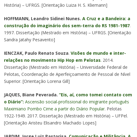
História) – UFRGS. [Orientação Luiza H. S. Kliemann]
HOFFMANN, Leandro Sidinei Nunes.
A Cruz e a Bandeira: a
construção do imaginário dos sem-terra do RS 1981-1987
.
1997. Dissertação (Mestrado em História) – UFRGS. [Orientação
Sandra Jatahy Pesavento]
IENCZAK, Paulo Renato Souza
.
Visões de mundo e inter-
relações no movimento Hip Hop em Pelotas
.
2014.
Dissertação (Mestrado em História) – Universidade Federal de
Pelotas, Coordenação de Aperfeiçoamento de Pessoal de Nível
Superior. [Orientação Lorena Gill]
JAQUES, Biane Peverada.
“Eis, aí, como tomei contato com
o Diário”:
Ascensão social-profissional do imigrante português
Maximiano Pombo Cirne a partir do Diário Popular
. Pelotas
1922-1949. 2017. Dissertação (Mestrado em História) – UFPel.
[Orientação Aristeu Elisandro Machado Lopes]
JARDIM, Jorge Luiz Pastorisa.
Comunicação e Militância. A