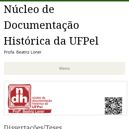
Núcleo de
Documentação
Histórica da UFPel
Profa. Beatriz Loner
Menu
Pular
para
o
conteúdo
Dissertações/Teses