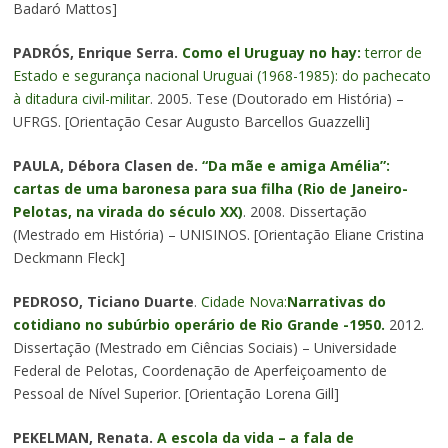
Badaró Mattos]
PADRÓS, Enrique Serra.
Como el Uruguay no hay:
terror de
Estado e segurança nacional Uruguai (1968-1985): do pachecato
à ditadura civil-militar
. 2005. Tese (Doutorado em História) –
UFRGS. [Orientação Cesar Augusto Barcellos Guazzelli]
PAULA, Débora Clasen de.
“Da mãe e amiga Amélia”:
cartas de uma baronesa para sua filha (Rio de Janeiro-
Pelotas, na virada do século XX)
. 2008. Dissertação
(Mestrado em História) – UNISINOS. [Orientação Eliane Cristina
Deckmann Fleck]
PEDROSO, Ticiano Duarte
.
Cidade Nova:
Narrativas do
cotidiano no subúrbio operário de Rio Grande -1950.
2012.
Dissertação (Mestrado em Ciências Sociais) – Universidade
Federal de Pelotas, Coordenação de Aperfeiçoamento de
Pessoal de Nível Superior. [Orientação Lorena Gill]
PEKELMAN, Renata.
A escola da vida – a fala de