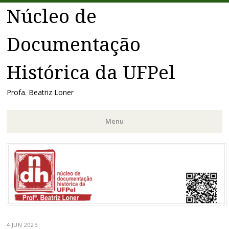
Núcleo de
Documentação
Histórica da UFPel
Profa. Beatriz Loner
Menu
Pular
para
o
conteúdo
4 JUN 2025