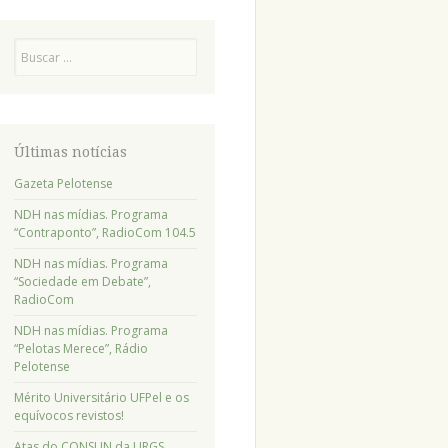
Pesquisa
Últimas notícias
Gazeta Pelotense
NDH nas mídias. Programa
“Contraponto”, RadioCom 104.5
NDH nas mídias. Programa
“Sociedade em Debate”,
RadioCom
NDH nas mídias. Programa
“Pelotas Merece”, Rádio
Pelotense
Mérito Universitário UFPel e os
equívocos revistos!
Atas do CONSUN da URGS