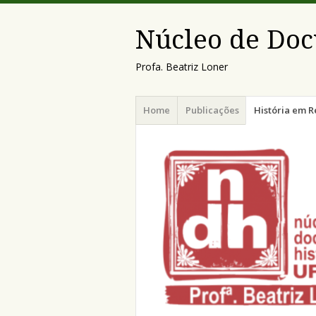
Núcleo de Doc
Profa. Beatriz Loner
Menu
Pular
Home
Publicações
História em R
para
o
conteúdo