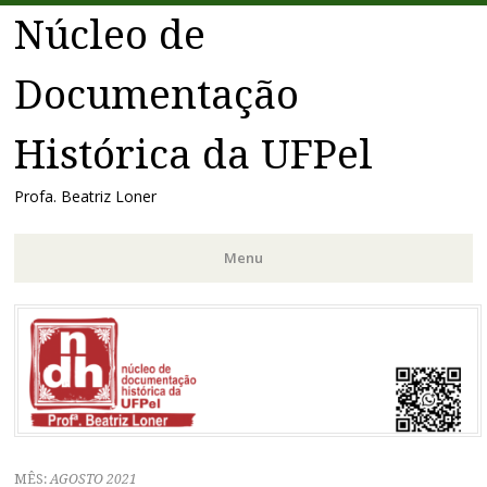
Núcleo de
Documentação
Histórica da UFPel
Profa. Beatriz Loner
Menu
Pular
para
o
conteúdo
MÊS:
AGOSTO 2021