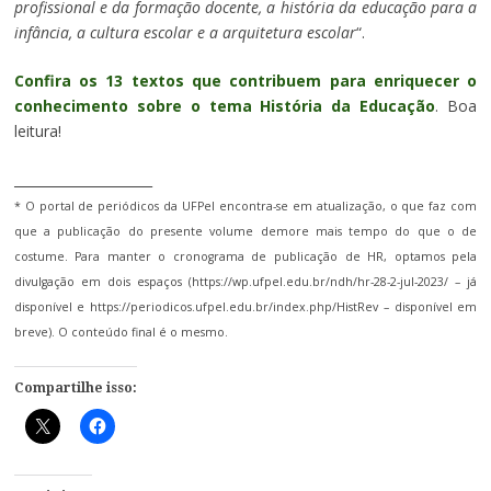
profissional e da formação docente, a história da educação para a
infância, a cultura escolar e a arquitetura escolar
“.
Confira os 13 textos que contribuem para enriquecer o
conhecimento sobre o tema História da Educação
. Boa
leitura!
_____________________
* O portal de periódicos da UFPel encontra-se em atualização, o que faz com
que a publicação do presente volume demore mais tempo do que o de
costume. Para manter o cronograma de publicação de HR, optamos pela
divulgação em dois espaços (https://wp.ufpel.edu.br/ndh/hr-28-2-jul-2023/ – já
disponível e https://periodicos.ufpel.edu.br/index.php/HistRev – disponível em
breve). O conteúdo final é o mesmo.
Compartilhe isso: