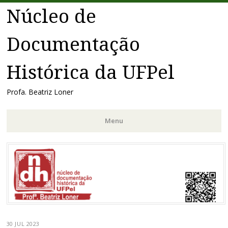
Núcleo de
Documentação
Histórica da UFPel
Profa. Beatriz Loner
Menu
Pular
para
o
conteúdo
30 JUL 2023