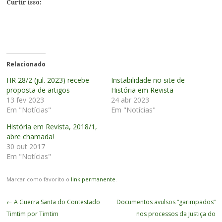
Curtir isso:
Relacionado
HR 28/2 (jul. 2023) recebe
Instabilidade no site de
proposta de artigos
História em Revista
13 fev 2023
24 abr 2023
Em "Notícias"
Em "Notícias"
História em Revista, 2018/1,
abre chamada!
30 out 2017
Em "Notícias"
Marcar como favorito o
link permanente
.
Navegação
←
A Guerra Santa do Contestado
Documentos avulsos “garimpados”
de
Timtim por Timtim
nos processos da Justiça do