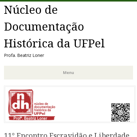
Núcleo de
Documentação
Histórica da UFPel
Profa. Beatriz Loner
Menu
Pular
para
o
conteúdo
11° Encontro Escravidão e Liberdade