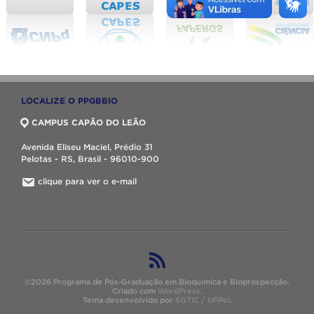
LOCALIZE O PPGBBIO
CAMPUS CAPÃO DO LEÃO
Avenida Eliseu Maciel, Prédio 31
Pelotas - RS, Brasil - 96010-900
clique para ver o e-mail
©2026 Programa de Pós-Graduação em Bioquímica e Bioprospecção.
Criado com
WordPress
.
Tema desenvolvido por
SGTIC / UFPel
.