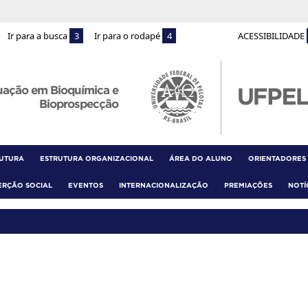
Ir para a busca
3
Ir para o rodapé
4
ACESSIBILIDADE
uação em Bioquímica e
Bioprospecção
RUTURA
ESTRUTURA ORGANIZACIONAL
ÁREA DO ALUNO
ORIENTADORES
ERÇÃO SOCIAL
EVENTOS
INTERNACIONALIZAÇÃO
PREMIAÇÕES
NOTÍ