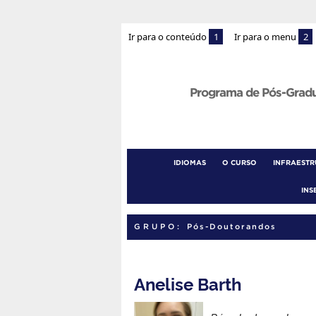
Ir para o conteúdo
1
Ir para o menu
2
Programa de Pós-Grad
IDIOMAS
O CURSO
INFRAEST
INS
GRUPO:
Pós-Doutorandos
Anelise Barth