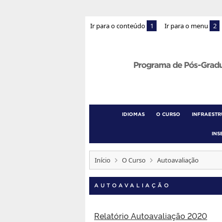
Ir para o conteúdo
1
Ir para o menu
2
Programa de Pós-Grad
IDIOMAS
O CURSO
INFRAEST
INS
Início
O Curso
Autoavaliação
AUTOAVALIAÇÃO
Relatório Autoavaliação 2020