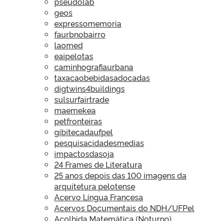
pseudolab
geos
expressomemoria
faurbnobairro
laomed
eaipelotas
caminhografiaurbana
taxacaobebidasadocadas
digtwins4buildings
sulsurfairtrade
maemekea
petfronteiras
gibitecadaufpel
pesquisacidadesmedias
impactosdasoja
24 Frames de Literatura
25 anos depois das 100 imagens da
arquitetura pelotense
Acervo Língua Francesa
Acervos Documentais do NDH/UFPel
Acolhida Matemática (Noturno)