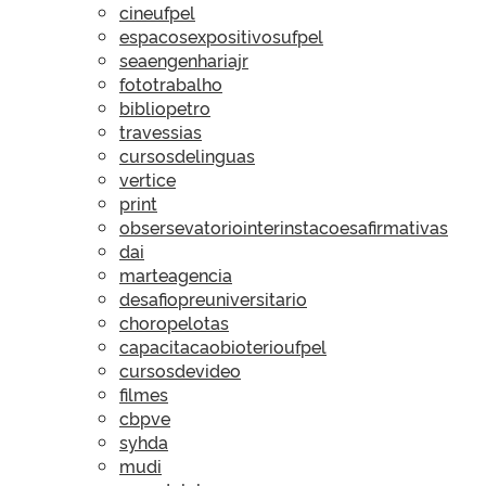
cineufpel
espacosexpositivosufpel
seaengenhariajr
fototrabalho
bibliopetro
travessias
cursosdelinguas
vertice
print
obsersevatoriointerinstacoesafirmativas
dai
marteagencia
desafiopreuniversitario
choropelotas
capacitacaobioterioufpel
cursosdevideo
filmes
cbpve
syhda
mudi