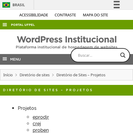
BRASIL
Simplifique!
ACESSIBILIDADE
CONTRASTE
MAPA DO SITE
Comunica BR
PORTAL UFPEL
Participe
ACESSO À INFORMAÇÃO
WordPress Institucional
Acesso à informação
AUDITORIA
Plataforma institucional de hospedagem de websites
Legislação
COBALTO
Canais
MENU
CONCURSOS
Início
Diretório de sites
Diretório de Sites – Projetos
EDITAIS
INTERNACIONAL
DIRETÓRIO DE SITES – PROJETOS
OUVIDORIA
PORTARIAS
Projetos
eprodjr
TELEFONES
crej
proben