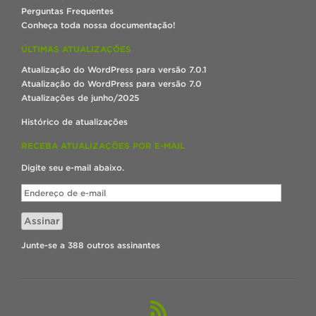
Perguntas Frequentes
Conheça toda nossa documentação!
ÚLTIMAS ATUALIZAÇÕES
Atualização do WordPress para versão 7.0.1
Atualização do WordPress para versão 7.0
Atualizações de junho/2025
Histórico de atualizações
RECEBA ATUALIZAÇÕES POR E-MAIL
Digite seu e-mail abaixo.
Endereço
de
e-
Assinar
mail
Junte-se a 388 outros assinantes