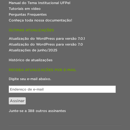
Manual do Tema Institucional UFPel
Tutoriais em vídeo
Perguntas Frequentes
Conheça toda nossa documentação!
ÚLTIMAS ATUALIZAÇÕES
Atualização do WordPress para versão 7.0.1
Atualização do WordPress para versão 7.0
Atualizações de junho/2025
Histórico de atualizações
RECEBA ATUALIZAÇÕES POR E-MAIL
Digite seu e-mail abaixo.
Endereço
de
e-
Assinar
mail
Junte-se a 388 outros assinantes