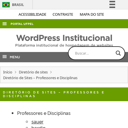
BRASIL
Simplifique!
ACESSIBILIDADE
CONTRASTE
MAPA DO SITE
Comunica BR
PORTAL UFPEL
Participe
ACESSO À INFORMAÇÃO
WordPress Institucional
Acesso à informação
AUDITORIA
Plataforma institucional de hospedagem de websites
Legislação
COBALTO
Canais
MENU
CONCURSOS
Início
Diretório de sites
EDITAIS
Diretório de Sites – Professores e Disciplinas
INTERNACIONAL
OUVIDORIA
DIRETÓRIO DE SITES – PROFESSORES E
DISCIPLINAS
PORTARIAS
TELEFONES
Professores e Disciplinas
sauer
bordin