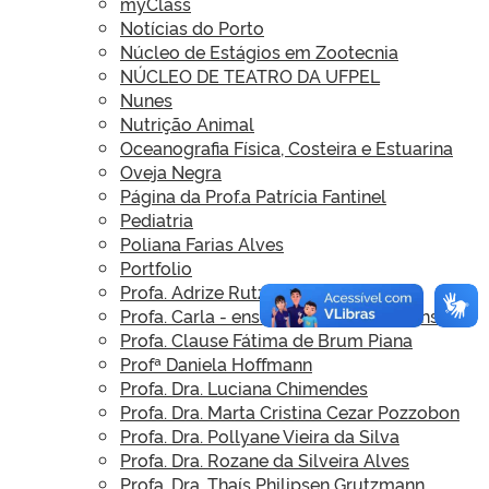
myClass
Notícias do Porto
Núcleo de Estágios em Zootecnia
NÚCLEO DE TEATRO DA UFPEL
Nunes
Nutrição Animal
Oceanografia Física, Costeira e Estuarina
Oveja Negra
Página da Prof.a Patrícia Fantinel
Pediatria
Poliana Farias Alves
Portfolio
Profa. Adrize Rutz Porto
Profa. Carla - ensino, pesquisa e extensão
Profa. Clause Fátima de Brum Piana
Profª Daniela Hoffmann
Profa. Dra. Luciana Chimendes
Profa. Dra. Marta Cristina Cezar Pozzobon
Profa. Dra. Pollyane Vieira da Silva
Profa. Dra. Rozane da Silveira Alves
Profa. Dra. Thaís Philipsen Grutzmann