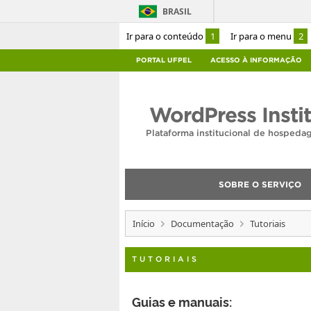
BRASIL
Ir para o conteúdo
1
Ir para o menu
2
PORTAL UFPEL
ACESSO À INFORMAÇÃO
WordPress Insti
Plataforma institucional de hosped
SOBRE O SERVIÇO
Início
Documentação
Tutoriais
TUTORIAIS
Guias e manuais: