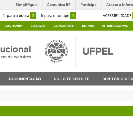
Simplifique!
Comunica BR
Participe
Acesso à infor
Ir para a busca
3
Ir para o rodapé
4
ACESSIBILIDADE
AUDITORIA
COBALTO
CONCURSOS
EDITAIS
INTERNACIONAL
tucional
agem de websites
DOCUMENTAÇÃO
SOLICITE SEU SITE
DIRETÓRIO DE S