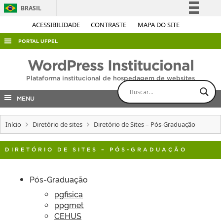
BRASIL
Simplifique!
ACESSIBILIDADE
CONTRASTE
MAPA DO SITE
Comunica BR
PORTAL UFPEL
Participe
ACESSO À INFORMAÇÃO
WordPress Institucional
Acesso à informação
AUDITORIA
Plataforma institucional de hospedagem de websites
Legislação
COBALTO
Canais
MENU
CONCURSOS
Início
Diretório de sites
Diretório de Sites – Pós-Graduação
EDITAIS
INTERNACIONAL
DIRETÓRIO DE SITES – PÓS-GRADUAÇÃO
OUVIDORIA
PORTARIAS
Pós-Graduação
pgfisica
TELEFONES
ppgmet
CEHUS