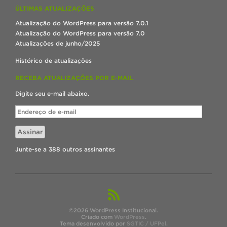
ÚLTIMAS ATUALIZAÇÕES
Atualização do WordPress para versão 7.0.1
Atualização do WordPress para versão 7.0
Atualizações de junho/2025
Histórico de atualizações
RECEBA ATUALIZAÇÕES POR E-MAIL
Digite seu e-mail abaixo.
Endereço
de
e-
Assinar
mail
Junte-se a 388 outros assinantes
©2026 WordPress Institucional.
Criado com
WordPress
.
Tema desenvolvido por
SGTIC / UFPel
.