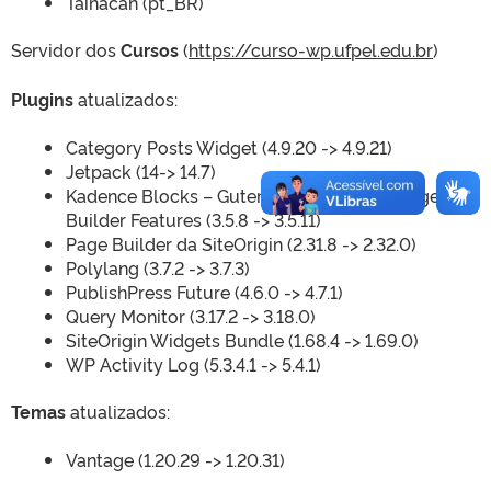
Tainacan (pt_BR)
Servidor dos
Cursos
(
https://curso-wp.ufpel.edu.br
)
Plugins
atualizados:
Category Posts Widget (4.9.20 -> 4.9.21)
Jetpack (14-> 14.7)
Kadence Blocks – Gutenberg Blocks for Page
Builder Features (3.5.8 -> 3.5.11)
Page Builder da SiteOrigin (2.31.8 -> 2.32.0)
Polylang (3.7.2 -> 3.7.3)
PublishPress Future (4.6.0 -> 4.7.1)
Query Monitor (3.17.2 -> 3.18.0)
SiteOrigin Widgets Bundle (1.68.4 -> 1.69.0)
WP Activity Log (5.3.4.1 -> 5.4.1)
Temas
atualizados:
Vantage (1.20.29 -> 1.20.31)