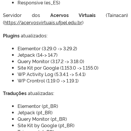
Responsive (es_ES)
Servidor dos
Acervos Virtuais
(Tainacan)
(
https://acervosvirtuais.ufpel.edu.br
)
Plugins
atualizados:
Elementor (3.29.0 -> 3.29.2)
Jetpack (14-> 14.7)
Query Monitor (3.17.2 -> 3.18.0)
Site Kit por Google (1.153.0 -> 1.155.0)
WP Activity Log (5.3.4.1 -> 5.4.1)
WP Crontrol (1.19.0 -> 1.19.1)
Traduções
atualizadas:
Elementor (pt_BR)
Jetpack (pt_BR)
Query Monitor (pt_BR)
Site Kit by Google (pt_BR)