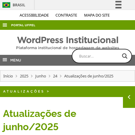
BRASIL
Simplifique!
ACESSIBILIDADE
CONTRASTE
MAPA DO SITE
Comunica BR
PORTAL UFPEL
Participe
ACESSO À INFORMAÇÃO
WordPress Institucional
Acesso à informação
AUDITORIA
Plataforma institucional de hospedagem de websites
Legislação
COBALTO
Canais
MENU
CONCURSOS
Início
2025
Junho
24
Atualizações de junho/2025
EDITAIS
INTERNACIONAL
ATUALIZAÇÕES
>
OUVIDORIA
PORTARIAS
Atualizações de
TELEFONES
junho/2025