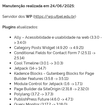
Manutenção realizada em 24/06/2025:
Servidor dos
WP
(
https://wp.ufpel.edu.br
)
Plugins
atualizados:
Ally – Acessibilidade e usabilidade na web (3.3.0 -
> 3.4.0)
Category Posts Widget (4.9.20 -> 4.9.21)
Conditional Fields for Contact Form 7 (2.5.11 ->
2.5.14)
Cool Timeline (3.0.1 -> 3.0.3)
Jetpack (14-> 14.7)
Kadence Blocks – Gutenberg Blocks for Page
Builder Features (3.5.8 -> 3.5.11)
Module Control for Jetpack (1.6 -> 1.7.1)
Page Builder da SiteOrigin (2.31.8 -> 2.32.0)
Polylang (3.7.2 -> 3.7.3)
PublishPress Future (4.6.0 -> 4.7.1)
Query Monitor (3.17.2 -> 3.18.0)