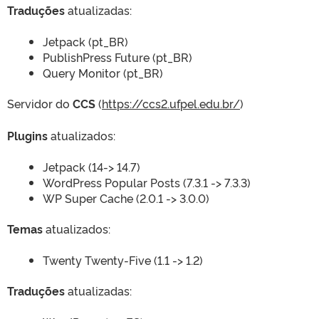
Traduções
atualizadas:
Jetpack (pt_BR)
PublishPress Future (pt_BR)
Query Monitor (pt_BR)
Servidor do
CCS
(
https://ccs2.ufpel.edu.br/
)
Plugins
atualizados:
Jetpack (14-> 14.7)
WordPress Popular Posts (7.3.1 -> 7.3.3)
WP Super Cache (2.0.1 -> 3.0.0)
Temas
atualizados:
Twenty Twenty-Five (1.1 -> 1.2)
Traduções
atualizadas: