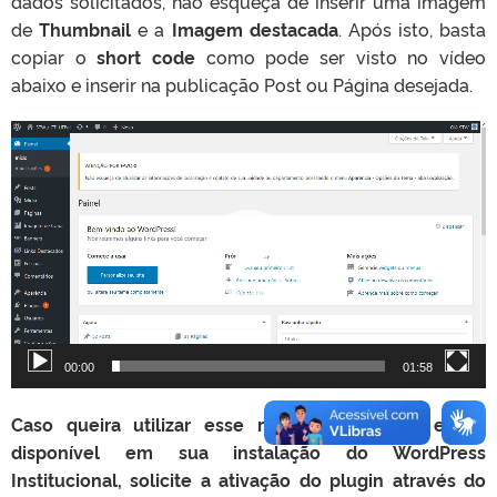
dados solicitados, não esqueça de inserir uma imagem
de
Thumbnail
e a
Imagem destacada
. Após isto, basta
copiar o
short code
como pode ser visto no vídeo
abaixo e inserir na publicação Post ou Página desejada.
T
o
c
a
d
o
r
d
e
v
00:00
01:58
í
d
Caso queira utilizar esse recurso, mas não esteja
e
o
disponível em sua instalação do WordPress
Institucional, solicite a ativação do plugin através do