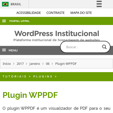
BRASIL
Simplifique!
ACESSIBILIDADE
CONTRASTE
MAPA DO SITE
Comunica BR
PORTAL UFPEL
Participe
ACESSO À INFORMAÇÃO
WordPress Institucional
Acesso à informação
AUDITORIA
Plataforma institucional de hospedagem de websites
Legislação
COBALTO
Canais
MENU
CONCURSOS
Início
2017
Janeiro
06
Plugin WPPDF
EDITAIS
INTERNACIONAL
TUTORIAIS
>
PLUGINS
>
OUVIDORIA
PORTARIAS
Plugin WPPDF
TELEFONES
O plugin WPPDF é um visualizador de PDF para o seu