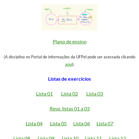
Plano de ensino
(A disciplina no Portal de informações da UFPel pode ser acessada clicando
aqui
)
Listas de exercícios
Lista 01
Lista 02
Lista 03
Resp. listas 01 a 03
Lista 04
Lista 05
Lista 06
Lista 07
Lista 08
Lista 09
Lista 10
Lista 11
Lista 12