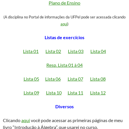
Plano de Ensino
(A disciplina no Portal de informações da UFPel pode ser acessada clicando
aqui
)
Listas de exercícios
Lista 01
Lista 02
Lista 03
Lista 04
Resp. Lista 01 à 04
Lista 05
Lista 06
Lista 07
Lista 08
Lista 09
Lista 10
Lista 11
Lista 12
Diversos
Clicando
aqui
você pode acessar as primeiras páginas de meu
livro “Introdução à Álgebra”, que usarei no curso.