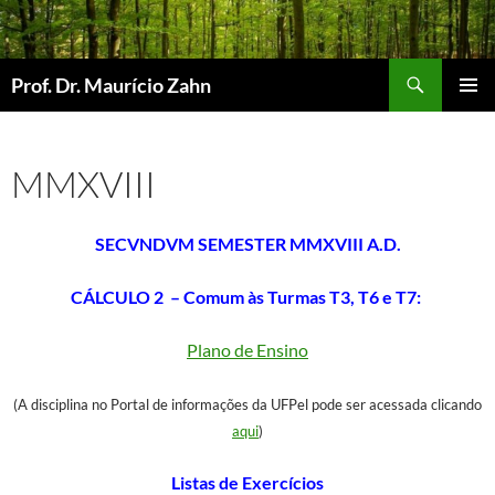
Pular
para
o
Pesquisar
Prof. Dr. Maurício Zahn
conteúdo
MENU
PRINCI
MMXVIII
SECVNDVM SEMESTER MMXVIII A.D.
CÁLCULO 2 – Comum às Turmas T3, T6 e T7:
Plano de Ensino
(A disciplina no Portal de informações da UFPel pode ser acessada clicando
aqui
)
Listas de Exercícios