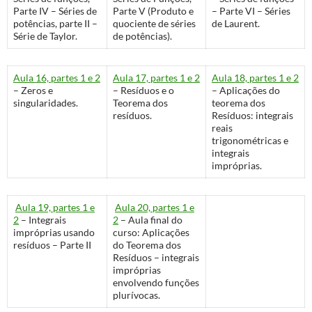
Parte IV – Séries de
Parte V (Produto e
– Parte VI – Séries
potências, parte II –
quociente de séries
de Laurent.
Série de Taylor.
de potências).
Aula 16, partes 1 e 2
Aula 17, partes 1 e 2
Aula 18, partes 1 e 2
– Zeros e
– Resíduos e o
– Aplicações do
singularidades.
Teorema dos
teorema dos
resíduos.
Resíduos: integrais
reais
trigonométricas e
integrais
impróprias.
Aula 19, partes 1 e
Aula 20, partes 1 e
2
– Integrais
2
– Aula final do
impróprias usando
curso: Aplicações
resíduos – Parte II
do Teorema dos
Resíduos – integrais
impróprias
envolvendo funções
plurívocas.