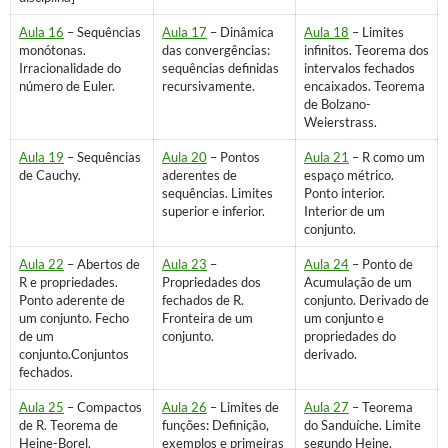
Aula 16
– Sequências
Aula 17
– Dinâmica
Aula 18
– Limites
monótonas.
das convergências:
infinitos. Teorema dos
Irracionalidade do
sequências definidas
intervalos fechados
número de Euler.
recursivamente.
encaixados. Teorema
de Bolzano-
Weierstrass.
Aula 19
– Sequências
Aula 20
– Pontos
Aula 21
– R como um
de Cauchy.
aderentes de
espaço métrico.
sequências. Limites
Ponto interior.
superior e inferior.
Interior de um
conjunto.
Aula 22
– Abertos de
Aula 23
–
Aula 24
– Ponto de
R e propriedades.
Propriedades dos
Acumulação de um
Ponto aderente de
fechados de R.
conjunto. Derivado de
um conjunto. Fecho
Fronteira de um
um conjunto e
de um
conjunto.
propriedades do
conjunto.Conjuntos
derivado.
fechados.
Aula 25
– Compactos
Aula 26
– Limites de
Aula 27
– Teorema
de R. Teorema de
funções: Definição,
do Sanduíche. Limite
Heine-Borel.
exemplos e primeiras
segundo Heine.