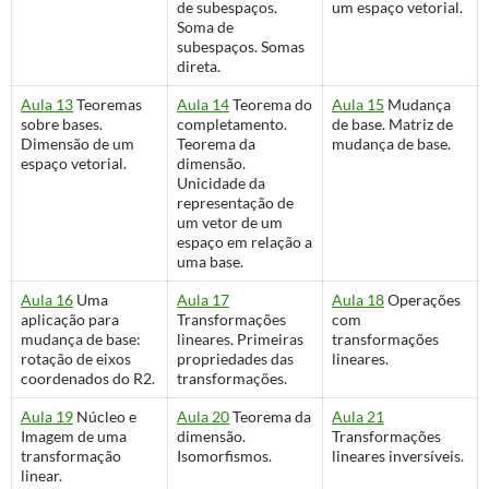
de subespaços.
um espaço vetorial.
Soma de
subespaços. Somas
direta.
Aula 13
Teoremas
Aula 14
Teorema do
Aula 15
Mudança
sobre bases.
completamento.
de base. Matriz de
Dimensão de um
Teorema da
mudança de base.
espaço vetorial.
dimensão.
Unicidade da
representação de
um vetor de um
espaço em relação a
uma base.
Aula 16
Uma
Aula 17
Aula 18
Operações
aplicação para
Transformações
com
mudança de base:
lineares. Primeiras
transformações
rotação de eixos
propriedades das
lineares.
coordenados do R2.
transformações.
Aula 19
Núcleo e
Aula 20
Teorema da
Aula 21
Imagem de uma
dimensão.
Transformações
transformação
Isomorfismos.
lineares inversíveis.
linear.