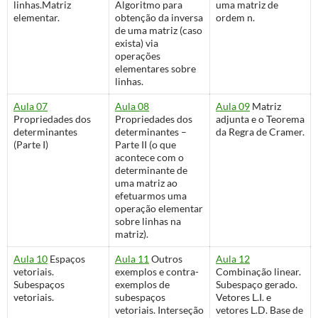
linhas.Matriz
Algoritmo para
uma matriz de
elementar.
obtenção da inversa
ordem n.
de uma matriz (caso
exista) via
operações
elementares sobre
linhas.
Aula 07
Aula 08
Aula 09
Matriz
Propriedades dos
Propriedades dos
adjunta e o Teorema
determinantes
determinantes –
da Regra de Cramer.
(Parte I)
Parte II (o que
acontece com o
determinante de
uma matriz ao
efetuarmos uma
operação elementar
sobre linhas na
matriz).
Aula 10
Espaços
Aula 11
Outros
Aula 12
vetoriais.
exemplos e contra-
Combinação linear.
Subespaços
exemplos de
Subespaço gerado.
vetoriais.
subespaços
Vetores L.I. e
vetoriais. Interseção
vetores L.D. Base de