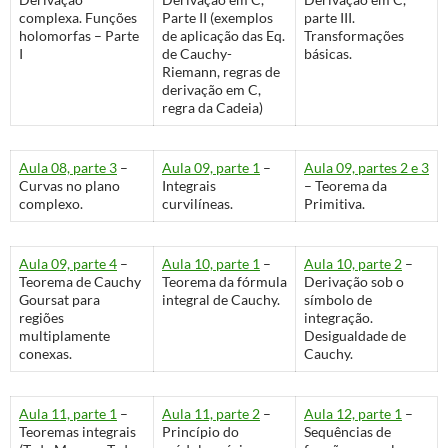
complexa. Funções
Parte II (exemplos
parte III.
holomorfas – Parte
de aplicação das Eq.
Transformações
I
de Cauchy-
básicas.
Riemann, regras de
derivação em C,
regra da Cadeia)
Aula 08, parte 3
–
Aula 09, parte 1
–
Aula 09, partes 2 e 3
Curvas no plano
Integrais
– Teorema da
complexo.
curvilíneas.
Primitiva.
Aula 09, parte 4
–
Aula 10, parte 1
–
Aula 10, parte 2
–
Teorema de Cauchy
Teorema da fórmula
Derivação sob o
Goursat para
integral de Cauchy.
símbolo de
regiões
integração.
multiplamente
Desigualdade de
conexas.
Cauchy.
Aula 11, parte 1
–
Aula 11, parte 2
–
Aula 12, parte 1
–
Teoremas integrais
Princípio do
Sequências de