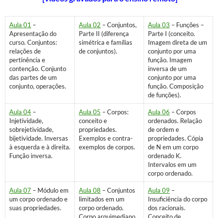
Aula 01
–
Aula 02
– Conjuntos,
Aula 03
– Funções –
Apresentação do
Parte II (diferença
Parte I (conceito.
curso. Conjuntos:
simétrica e famílias
Imagem direta de um
relações de
de conjuntos).
conjunto por uma
pertinência e
função. Imagem
contenção. Conjunto
inversa de um
das partes de um
conjunto por uma
conjunto, operações.
função. Composição
de funções).
Aula 04
–
Aula 05
– Corpos:
Aula 06
– Corpos
Injetividade,
conceito e
ordenados. Relação
sobrejetividade,
propriedades.
de ordem e
bijetividade. Inversas
Exemplos e contra-
propriedades. Cópia
à esquerda e à direita.
exemplos de corpos.
de N em um corpo
Função inversa.
ordenado K.
Intervalos em um
corpo ordenado.
Aula 07
– Módulo em
Aula 08
– Conjuntos
Aula 09
–
um corpo ordenado e
limitados em um
Insuficiência do corpo
suas propriedades.
corpo ordenado.
dos racionais.
Corpo arquimediano.
Conceito de