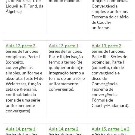
(T. de Morera, T. de
módulo máximo.
funções complexas.
Liouville, T. Fund. da
Convergência
Álgebra)
simples e uniforme.
Teorema do critério
de Cauchy
uniforme.
Aula 12, parte 2
–
Aula 13, parte 1
–
Aula 13, parte 2
–
Séries de funções
Séries de funções,
Séries de funções,
complexas, Parte I
Parte II (derivação
Parte III – Séries de
(conceito,
termo a termo [de
potências, Parte I
convergências
qualquer ordem] e
(conceito, raio de
simples, uniforme e
integração termo a
convergência e
absoluta, Teste M de
termo de uma série
disco de
Weiertrass, função
uniformemente
Convergência.
zeta de Riemann,
convergente).
Teorema de
continuidade da
convergência.
soma de uma série
Fórmula de
uniformemente
Cauchy-Hadamard).
convergente)
Aula 14, parte 1
–
Aula 14, parte 2
–
Aula 15, partes 1 e 2
Séries de funções,
Séries de Funções,
– Séries de funções