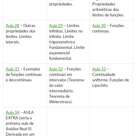
propriedades.
Propriedades
aritméticas dos
limites de funções.
Aula 28
– Outras
Aula 29
– Limites
Aula 30
– Funções
propriedades dos
infinitos. Limites no
contínuas.
limites. Limites
infinito. Limite
laterais.
trigonométrico
Fundamental. Limite
exponencial
fundamental.
Aula 31
– Exemplos
Aula 32
– Funções
Aula 33
–
de funções contínuas
contínuas em
Continuidade
e descontínuas.
intervalos (Teorema
uniforme. Funções de
do valor
Lipschitz.
intermediário.
Teorema de
Weierstrass).
Aula 34
– AULA
EXTRA (seria a
primeira aula de
Análise Real II)
Derivada em um