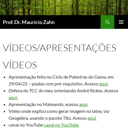
Pular
para
o
Pesquisar
Prof. Dr. Maurício Zahn
conteúdo
MENU
PRINCI
VÍDEOS/APRESENTAÇÕES
VÍDEOS
Apresentação feita no Ciclo de Palestras do Gama, em
29/04/22 – piadas com pré-requisitos. Acesso
aqui
.
Defesa do TCC do meu orientando André Rickes. Acesso
aqui.
Apresentação no Mateando, acesso
aqui
Vídeo onde explico como gerar imagem no latex, via
Geogebra, usando o pacote Tikz. Acesso
aqui
canal no YouTube
canal no YouTube