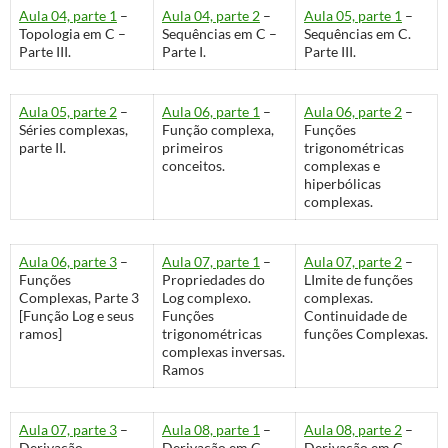
Aula 04, parte 1
–
Aula 04, parte 2
–
Aula 05, parte 1
–
Topologia em C –
Sequências em C –
Sequências em C.
Parte III.
Parte I.
Parte III.
Aula 05, parte 2
–
Aula 06, parte 1
–
Aula 06, parte 2
–
Séries complexas,
Função complexa,
Funções
parte II.
primeiros
trigonométricas
conceitos.
complexas e
hiperbólicas
complexas.
Aula 06, parte 3
–
Aula 07, parte 1
–
Aula 07, parte 2
–
Funções
Propriedades do
LImite de funções
Complexas, Parte 3
Log complexo.
complexas.
[Função Log e seus
Funções
Continuidade de
ramos]
trigonométricas
funções Complexas.
complexas inversas.
Ramos
Aula 07, parte 3
–
Aula 08, parte 1
–
Aula 08, parte 2
–
Derivação
Derivação em C,
Derivação em C,