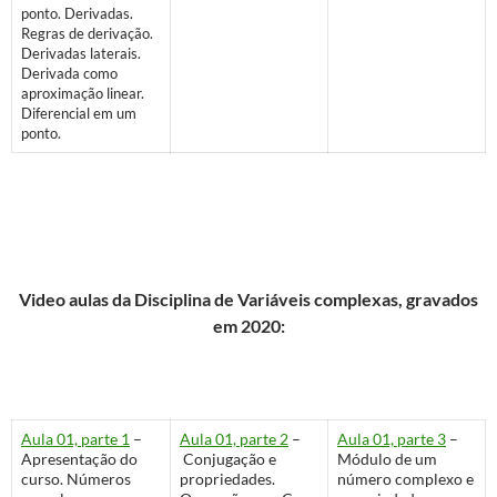
ponto. Derivadas.
Regras de derivação.
Derivadas laterais.
Derivada como
aproximação linear.
Diferencial em um
ponto.
Video aulas da Disciplina de Variáveis complexas, gravados
em 2020:
Aula 01, parte 1
–
Aula 01, parte 2
–
Aula 01, parte 3
–
Apresentação do
Conjugação e
Módulo de um
curso. Números
propriedades.
número complexo e