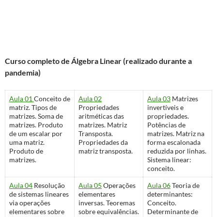
Curso completo de Álgebra Linear (realizado durante a
pandemia)
Aula 01
Conceito de
Aula 02
Aula 03
Matrizes
matriz. Tipos de
Propriedades
invertíveis e
matrizes. Soma de
aritméticas das
propriedades.
matrizes. Produto
matrizes. Matriz
Potências de
de um escalar por
Transposta.
matrizes. Matriz na
uma matriz.
Propriedades da
forma escalonada
Produto de
matriz transposta.
reduzida por linhas.
matrizes.
Sistema linear:
conceito.
Aula 04
Resolução
Aula 05
Operações
Aula 06
Teoria de
de sistemas lineares
elementares
determinantes:
via operações
inversas. Teoremas
Conceito.
elementares sobre
sobre equivalências.
Determinante de