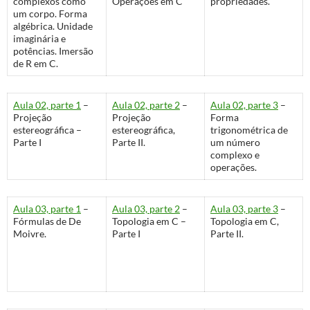
complexos como
Operações em C
propriedades.
um corpo. Forma
algébrica. Unidade
imaginária e
potências. Imersão
de R em C.
Aula 02, parte 1
–
Aula 02, parte 2
–
Aula 02, parte 3
–
Projeção
Projeção
Forma
estereográfica –
estereográfica,
trigonométrica de
Parte I
Parte II.
um número
complexo e
operações.
Aula 03, parte 1
–
Aula 03, parte 2
–
Aula 03, parte 3
–
Fórmulas de De
Topologia em C –
Topologia em C,
Moivre.
Parte I
Parte II.