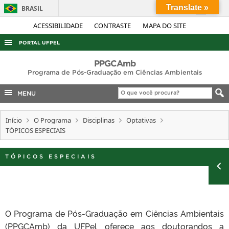
Translate »
BRASIL
Simplifique!
ACESSIBILIDADE
CONTRASTE
MAPA DO SITE
Comunica BR
PORTAL UFPEL
Participe
ACESSO À INFORMAÇÃO
PPGCAmb
Acesso à informação
Programa de Pós-Graduação em Ciências Ambientais
AUDITORIA
Legislação
MENU
COBALTO
Canais
CONCURSOS
Início
O Programa
Disciplinas
Optativas
TÓPICOS ESPECIAIS
EDITAIS
INTERNACIONAL
TÓPICOS ESPECIAIS
OUVIDORIA
PORTARIAS
TELEFONES
O Programa de Pós-Graduação em Ciências Ambientais
(PPGCAmb) da UFPel oferece aos doutorandos a