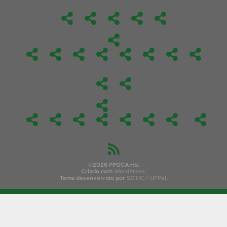
©2026 PPGCAmb.
Criado com
WordPress
.
Tema desenvolvido por
SGTIC / UFPel
.