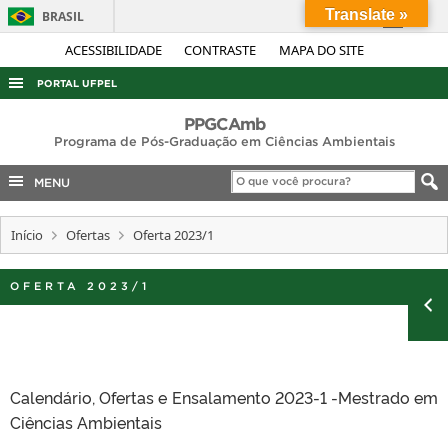
Translate »
BRASIL
Simplifique!
ACESSIBILIDADE
CONTRASTE
MAPA DO SITE
Comunica BR
PORTAL UFPEL
Participe
ACESSO À INFORMAÇÃO
PPGCAmb
Acesso à informação
Programa de Pós-Graduação em Ciências Ambientais
AUDITORIA
Legislação
MENU
COBALTO
Canais
CONCURSOS
Início
Ofertas
Oferta 2023/1
EDITAIS
OFERTA 2023/1
INTERNACIONAL
OUVIDORIA
PORTARIAS
TELEFONES
Calendário, Ofertas e Ensalamento 2023-1 -Mestrado em
Ciências Ambientais