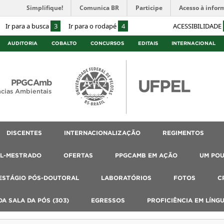
Simplifique!
Comunica BR
Participe
Acesso à infor
Ir para a busca
3
Ir para o rodapé
4
ACESSIBILIDADE
AUDITORIA
COBALTO
CONCURSOS
EDITAIS
INTERNACIONAL
PPGCAmb
cias Ambientais
DISCENTES
INTERNACIONALIZAÇÃO
REGIMENTOS
AL-MESTRADO
OFERTAS
PPGCAMB EM AÇÃO
UM PO
ESTÁGIO PÓS-DOUTORAL
LABORATÓRIOS
FOTOS
C
A SALA DA PÓS (303)
EGRESSOS
PROFICIÊNCIA EM LÍNG