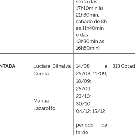
sexta das
17h10min às
21h30min,
sábado de 8h
às 11h40min
e das
13h30min as
16h50min)
ENTADA
Luciara Bilhalva
14/08 a
313 Cota
Corrêa
25/08; 11/09;
18/09;
25/09;
23/10;
Marília
30/10;
Lazarotto
04/12; 15/12
período da
tarde