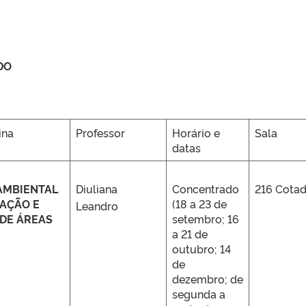
DO
ina
Professor
Horário e
Sala
datas
AMBIENTAL
Diuliana
Concentrado
216 Cota
CAÇÃO E
(18 a 23 de
Leandro
DE ÁREAS
setembro; 16
a 21 de
outubro; 14
de
dezembro; de
segunda a