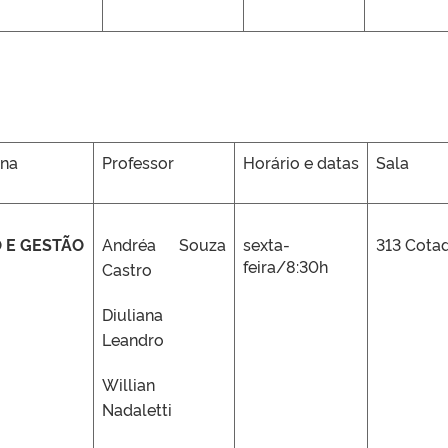
ina
Professor
Horário e datas
Sala
 E GESTÃO
Andréa Souza
sexta-
313 Cota
feira/8:30h
Castro
Diuliana
Leandro
Willian
Nadaletti