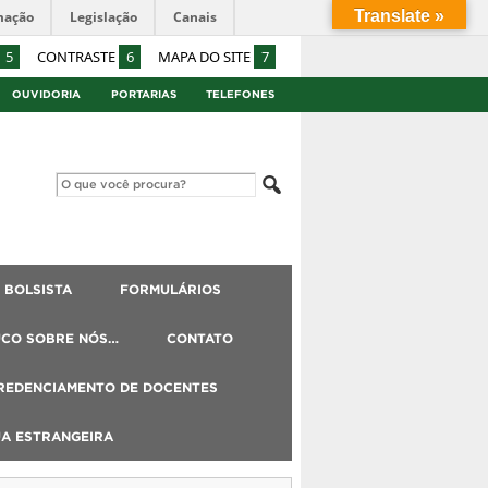
Translate »
mação
Legislação
Canais
5
CONTRASTE
6
MAPA DO SITE
7
OUVIDORIA
PORTARIAS
TELEFONES
BOLSISTA
FORMULÁRIOS
UCO SOBRE NÓS…
CONTATO
REDENCIAMENTO DE DOCENTES
UA ESTRANGEIRA