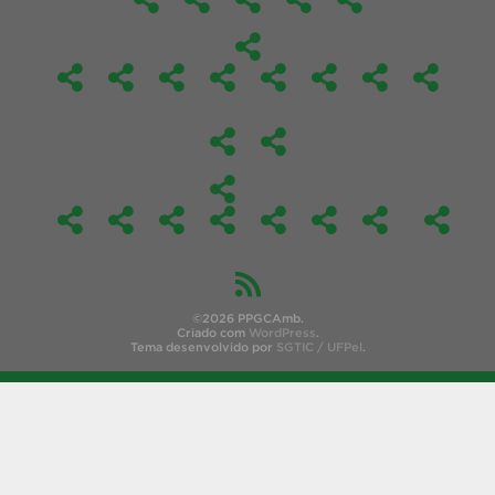
©2026 PPGCAmb.
Criado com
WordPress
.
Tema desenvolvido por
SGTIC / UFPel
.