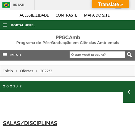
Translate »
BRASIL
Simplifique!
ACESSIBILIDADE
CONTRASTE
MAPA DO SITE
Comunica BR
PORTAL UFPEL
Participe
ACESSO À INFORMAÇÃO
PPGCAmb
Acesso à informação
Programa de Pós-Graduação em Ciências Ambientais
AUDITORIA
Legislação
MENU
COBALTO
Canais
CONCURSOS
Início
Ofertas
2022/2
EDITAIS
2022/2
INTERNACIONAL
OUVIDORIA
PORTARIAS
TELEFONES
SALAS/DISCIPLINAS