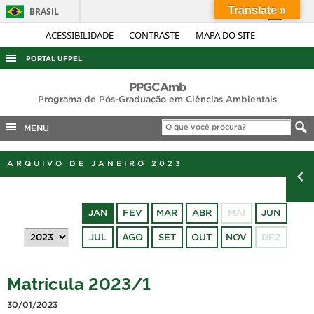
Translate »
BRASIL
Simplifique!
ACESSIBILIDADE
CONTRASTE
MAPA DO SITE
Comunica BR
PORTAL UFPEL
Participe
ACESSO À INFORMAÇÃO
PPGCAmb
Acesso à informação
Programa de Pós-Graduação em Ciências Ambientais
AUDITORIA
Legislação
MENU
COBALTO
Canais
CONCURSOS
ARQUIVO DE JANEIRO 2023
EDITAIS
INTERNACIONAL
JAN
FEV
MAR
ABR
MAI
JUN
OUVIDORIA
JUL
AGO
SET
OUT
NOV
DEZ
PORTARIAS
TELEFONES
Matrícula 2023/1
30/01/2023