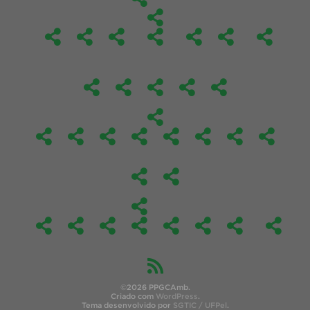
©2026 PPGCAmb.
Criado com
WordPress
.
Tema desenvolvido por
SGTIC / UFPel
.