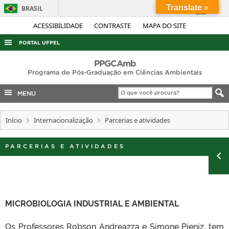
Translate »
BRASIL
Simplifique!
ACESSIBILIDADE
CONTRASTE
MAPA DO SITE
Comunica BR
PORTAL UFPEL
Participe
ACESSO À INFORMAÇÃO
PPGCAmb
Acesso à informação
Programa de Pós-Graduação em Ciências Ambientais
AUDITORIA
Legislação
MENU
COBALTO
Canais
CONCURSOS
Início
Internacionalização
Parcerias e atividades
EDITAIS
PARCERIAS E ATIVIDADES
INTERNACIONAL
OUVIDORIA
PORTARIAS
TELEFONES
MICROBIOLOGIA INDUSTRIAL E AMBIENTAL
Os Professores Robson Andreazza e Simone Pieniz, tem