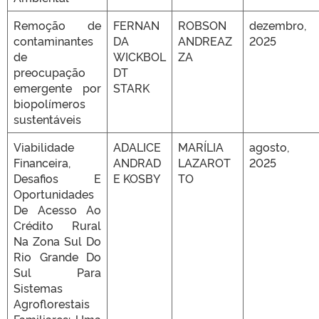
Remoção de
FERNAN
ROBSON
dezembro,
contaminantes
DA
ANDREAZ
2025
de
WICKBOL
ZA
preocupação
DT
emergente por
STARK
biopolímeros
sustentáveis
Viabilidade
ADALICE
MARÍLIA
agosto,
Financeira,
ANDRAD
LAZAROT
2025
Desafios E
E KOSBY
TO
Oportunidades
De Acesso Ao
Crédito Rural
Na Zona Sul Do
Rio Grande Do
Sul Para
Sistemas
Agroflorestais