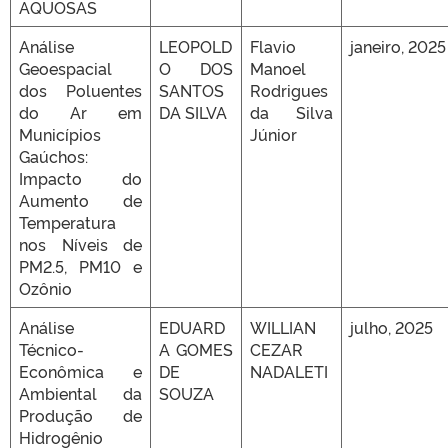
AQUOSAS
Análise
LEOPOLD
Flavio
janeiro, 2025
Geoespacial
O DOS
Manoel
dos Poluentes
SANTOS
Rodrigues
do Ar em
DA SILVA
da Silva
Municípios
Júnior
Gaúchos:
Impacto do
Aumento de
Temperatura
nos Níveis de
PM2.5, PM10 e
Ozônio
Análise
EDUARD
WILLIAN
julho, 2025
Técnico-
A GOMES
CEZAR
Econômica e
DE
NADALETI
Ambiental da
SOUZA
Produção de
Hidrogênio