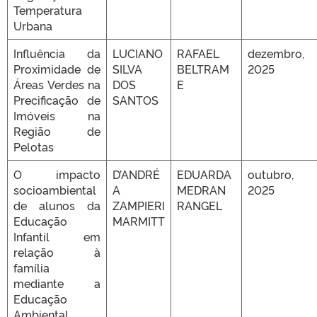
Temperatura
Urbana
Influência da
LUCIANO
RAFAEL
dezembro,
Proximidade de
SILVA
BELTRAM
2025
Áreas Verdes na
DOS
E
Precificação de
SANTOS
Imóveis na
Região de
Pelotas
O impacto
D’ANDRÉ
EDUARDA
outubro,
socioambiental
A
MEDRAN
2025
de alunos da
ZAMPIERI
RANGEL
Educação
MARMITT
Infantil em
relação à
família
mediante a
Educação
Ambiental