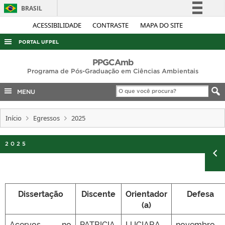
BRASIL
Simplifique!
ACESSIBILIDADE
CONTRASTE
MAPA DO SITE
Comunica BR
PORTAL UFPEL
Participe
ACESSO À INFORMAÇÃO
PPGCAmb
Acesso à informação
Programa de Pós-Graduação em Ciências Ambientais
AUDITORIA
Legislação
MENU
COBALTO
Canais
CONCURSOS
Início
Egressos
2025
EDITAIS
2025
INTERNACIONAL
OUVIDORIA
PORTARIAS
Dissertação
Discente
Orientador
Defesa
TELEFONES
(a)
Acervos no
PATRICIA
LUCIARA
novembro,