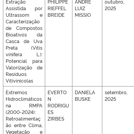
Extração
PHILIPPE
ANDRÉ
outubro,
Assistida por
RIEFFEL
LUIZ
2025
Ultrassom e
BREIDE
MISSIO
Caracterização
de Compostos
Bioativos da
Casca de Uva
Preta (Vitis
vinifera L.):
Potencial para
Valorização de
Resíduos
Vitivinícolas
Extremos
EVERTO
DANIELA
setembro,
Hidroclimáticos
N
BUSKE
2025
na RMPA
RODRIGU
(2000-2024):
ES
Retroalimentaç
ZIRBES
ão entre Clima,
Vegetação e