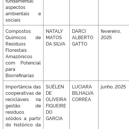
fundamental:
aspectos
ambientais e
sociais
Compostos
NATALY
DARCI
fevereiro,
Químicos de
MATOS
ALBERTO
2025
Resíduos
DA SILVA
GATTO
Florestais
Amazônicos
com Potencial
para
Biorrefinarias
Importância das
SUÉLEN
LUCIARA
junho, 2025
cooperativas de
DE
BILHALVA
recicláveis na
OLIVEIRA
CORREA
gestão de
FIGUEIRE
resíduos
DO
sólidos a partir
GARCIA
do histórico da