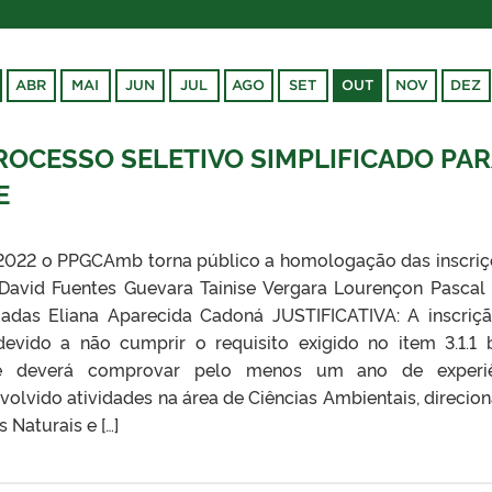
ABR
MAI
JUN
JUL
AGO
SET
OUT
NOV
DEZ
OCESSO SELETIVO SIMPLIFICADO PAR
E
2022 o PPGCAmb torna público a homologação das inscri
avid Fuentes Guevara Tainise Vergara Lourençon Pascal 
as Eliana Aparecida Cadoná JUSTIFICATIVA: A inscriç
evido a não cumprir o requisito exigido no item 3.1.1 
nte deverá comprovar pelo menos um ano de experiê
nvolvido atividades na área de Ciências Ambientais, direcio
 Naturais e […]