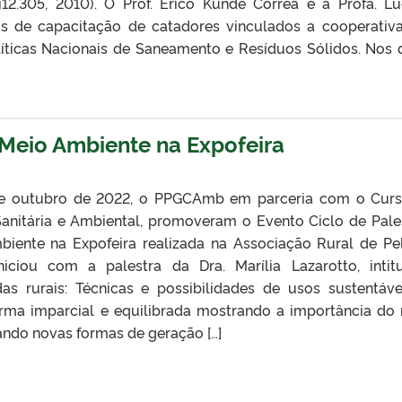
i12.305, 2010). O Prof. Érico Kunde Corrêa e a Profa. Lu
os de capacitação de catadores vinculados a cooperativ
olíticas Nacionais de Saneamento e Resíduos Sólidos. Nos 
 Meio Ambiente na Expofeira
e outubro de 2022, o PPGCAmb em parceria com o Cur
anitária e Ambiental, promoveram o Evento Ciclo de Pale
iente na Expofeira realizada na Associação Rural de Pe
niciou com a palestra da Dra. Marília Lazarotto, intit
s rurais: Técnicas e possibilidades de usos sustentáve
orma imparcial e equilibrada mostrando a importância do
zando novas formas de geração […]