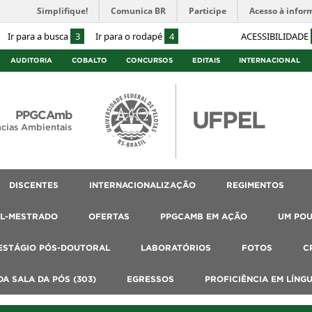
Simplifique!
Comunica BR
Participe
Acesso à infor
Ir para a busca
3
Ir para o rodapé
4
ACESSIBILIDADE
AUDITORIA
COBALTO
CONCURSOS
EDITAIS
INTERNACIONAL
PPGCAmb
cias Ambientais
DISCENTES
INTERNACIONALIZAÇÃO
REGIMENTOS
AL-MESTRADO
OFERTAS
PPGCAMB EM AÇÃO
UM PO
ESTÁGIO PÓS-DOUTORAL
LABORATÓRIOS
FOTOS
C
A SALA DA PÓS (303)
EGRESSOS
PROFICIÊNCIA EM LÍNG