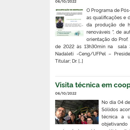
06/10/2022
O Programa de Pós
as qualificações e 
da produção de hi
renováveis ”, de a
orientação do Prof.
de 2022 às 13h30min na sala 30
Nadaleti -Ceng/UFPel – Presid
Titular; Dr. […]
Visita técnica em coo
06/10/2022
No dia 04 d
Sólidos aco
técnica a 
objetivando