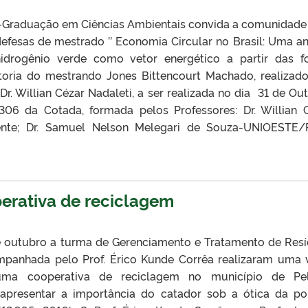
-Graduação em Ciências Ambientais convida a comunidade
defesas de mestrado ’’ Economia Circular no Brasil: Uma an
drogênio verde como vetor energético a partir das f
utoria do mestrando Jones Bittencourt Machado, realizad
 Dr. Willian Cézar Nadaleti, a ser realizada no dia 31 de Ou
6 da Cotada, formada pelos Professores: Dr. Willian 
ente; Dr. Samuel Nelson Melegari de Souza-UNIOESTE
perativa de reciclagem
e outubro a turma de Gerenciamento e Tratamento de Res
mpanhada pelo Prof. Érico Kunde Corrêa realizaram uma v
uma cooperativa de reciclagem no município de Pel
 apresentar a importância do catador sob a ótica da pol