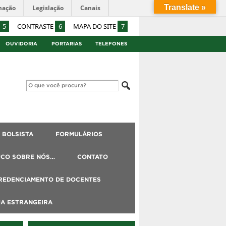
Translate »
mação
Legislação
Canais
5
CONTRASTE
6
MAPA DO SITE
7
OUVIDORIA
PORTARIAS
TELEFONES
BOLSISTA
FORMULÁRIOS
UCO SOBRE NÓS…
CONTATO
REDENCIAMENTO DE DOCENTES
UA ESTRANGEIRA