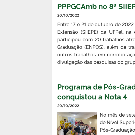
PPPGCAmb no 8ª SIIE
20/10/2022
Entre 17 e 21 de outubro de 2022
Extensão (SIIEPE) da UFPel, n
participou com 20 trabalhos atr
Graduação (ENPOS), além de tra
outros trabalhos em corroboraç
divulgação das pesquisas do grup
Programa de Pós-Grad
conquistou a Nota 4
20/10/2022
No mês de set
de Nível Super
Pós-Graduação