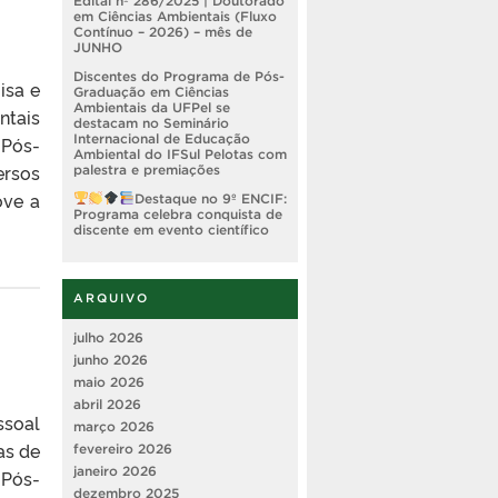
Edital nº 286/2025 | Doutorado
em Ciências Ambientais (Fluxo
Contínuo – 2026) – mês de
JUNHO
Discentes do Programa de Pós-
isa e
Graduação em Ciências
Ambientais da UFPel se
ntais
destacam no Seminário
Internacional de Educação
 Pós-
Ambiental do IFSul Pelotas com
ersos
palestra e premiações
ove a
Destaque no 9º ENCIF:
Programa celebra conquista de
discente em evento científico
ARQUIVO
julho 2026
junho 2026
maio 2026
abril 2026
ssoal
março 2026
as de
fevereiro 2026
janeiro 2026
 Pós-
dezembro 2025