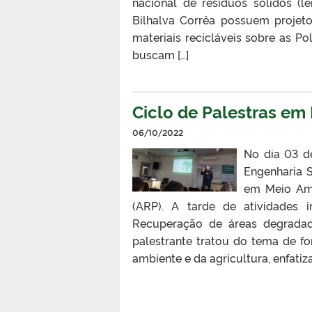
nacional de resíduos sólidos (le
Bilhalva Corrêa possuem projet
materiais recicláveis sobre as P
buscam […]
Ciclo de Palestras em
06/10/2022
No dia 03 d
Engenharia S
em Meio Amb
(ARP). A tarde de atividades i
Recuperação de áreas degradada
palestrante tratou do tema de f
ambiente e da agricultura, enfati