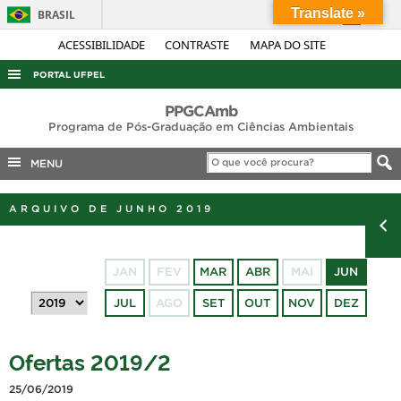
Translate »
BRASIL
Simplifique!
ACESSIBILIDADE
CONTRASTE
MAPA DO SITE
Comunica BR
PORTAL UFPEL
Participe
ACESSO À INFORMAÇÃO
PPGCAmb
Acesso à informação
Programa de Pós-Graduação em Ciências Ambientais
AUDITORIA
Legislação
MENU
COBALTO
Canais
CONCURSOS
ARQUIVO DE JUNHO 2019
EDITAIS
INTERNACIONAL
JAN
FEV
MAR
ABR
MAI
JUN
OUVIDORIA
JUL
AGO
SET
OUT
NOV
DEZ
PORTARIAS
TELEFONES
Ofertas 2019/2
25/06/2019