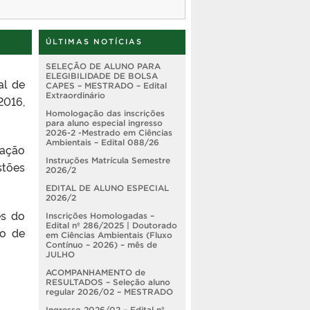
ÚLTIMAS NOTÍCIAS
SELEÇÃO DE ALUNO PARA
ELEGIBILIDADE DE BOLSA
al de
CAPES – MESTRADO – Edital
Extraordinário
2016,
Homologação das inscrições
para aluno especial ingresso
2026-2 -Mestrado em Ciências
Ambientais – Edital 088/26
uação
Instruções Matrícula Semestre
stões
2026/2
EDITAL DE ALUNO ESPECIAL
2026/2
es do
Inscrições Homologadas –
Edital nº 286/2025 | Doutorado
ão de
em Ciências Ambientais (Fluxo
Contínuo – 2026) – mês de
JULHO
ACOMPANHAMENTO de
RESULTADOS – Seleção aluno
regular 2026/02 – MESTRADO
Ingresso 2026/02 – Edital nº