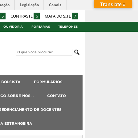
Translate »
mação
Legislação
Canais
5
CONTRASTE
6
MAPA DO SITE
7
OUVIDORIA
PORTARIAS
TELEFONES
BOLSISTA
FORMULÁRIOS
UCO SOBRE NÓS…
CONTATO
REDENCIAMENTO DE DOCENTES
UA ESTRANGEIRA