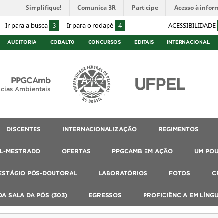
Simplifique!
Comunica BR
Participe
Acesso à infor
Ir para a busca
3
Ir para o rodapé
4
ACESSIBILIDADE
AUDITORIA
COBALTO
CONCURSOS
EDITAIS
INTERNACIONAL
PPGCAmb
cias Ambientais
DISCENTES
INTERNACIONALIZAÇÃO
REGIMENTOS
AL-MESTRADO
OFERTAS
PPGCAMB EM AÇÃO
UM PO
ESTÁGIO PÓS-DOUTORAL
LABORATÓRIOS
FOTOS
C
A SALA DA PÓS (303)
EGRESSOS
PROFICIÊNCIA EM LÍNG