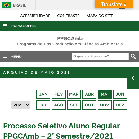
Translate »
BRASIL
Simplifique!
ACESSIBILIDADE
CONTRASTE
MAPA DO SITE
Comunica BR
PORTAL UFPEL
Participe
ACESSO À INFORMAÇÃO
PPGCAmb
Acesso à informação
Programa de Pós-Graduação em Ciências Ambientais
AUDITORIA
Legislação
MENU
COBALTO
Canais
CONCURSOS
ARQUIVO DE MAIO 2021
EDITAIS
INTERNACIONAL
JAN
FEV
MAR
ABR
MAI
JUN
OUVIDORIA
JUL
AGO
SET
OUT
NOV
DEZ
PORTARIAS
TELEFONES
Processo Seletivo Aluno Regular
PPGCAmb – 2° Semestre/2021