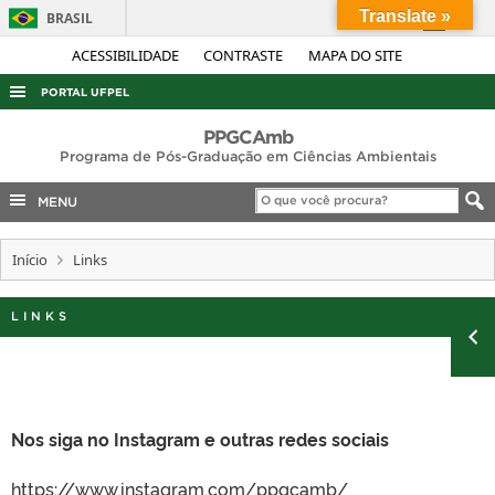
Translate »
BRASIL
Simplifique!
ACESSIBILIDADE
CONTRASTE
MAPA DO SITE
Comunica BR
PORTAL UFPEL
Participe
ACESSO À INFORMAÇÃO
PPGCAmb
Acesso à informação
Programa de Pós-Graduação em Ciências Ambientais
AUDITORIA
Legislação
MENU
COBALTO
Canais
CONCURSOS
Início
Links
EDITAIS
LINKS
INTERNACIONAL
OUVIDORIA
PORTARIAS
TELEFONES
Nos siga no Instagram e outras redes sociais
https://www.instagram.com/ppgcamb/