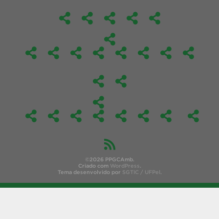
©2026 PPGCAmb.
Criado com
WordPress
.
Tema desenvolvido por
SGTIC / UFPel
.