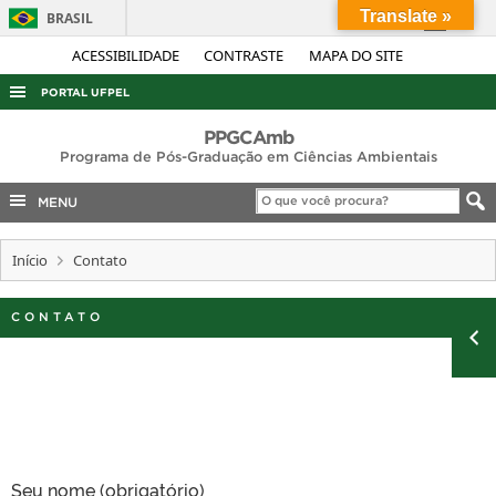
Translate »
BRASIL
Simplifique!
ACESSIBILIDADE
CONTRASTE
MAPA DO SITE
Comunica BR
PORTAL UFPEL
Participe
ACESSO À INFORMAÇÃO
PPGCAmb
Acesso à informação
Programa de Pós-Graduação em Ciências Ambientais
AUDITORIA
Legislação
MENU
COBALTO
Canais
CONCURSOS
Início
Contato
EDITAIS
CONTATO
INTERNACIONAL
OUVIDORIA
PORTARIAS
TELEFONES
Seu nome (obrigatório)