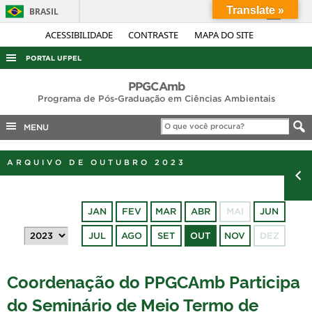
Translate »
BRASIL
Simplifique!
ACESSIBILIDADE
CONTRASTE
MAPA DO SITE
Comunica BR
PORTAL UFPEL
Participe
ACESSO À INFORMAÇÃO
PPGCAmb
Acesso à informação
Programa de Pós-Graduação em Ciências Ambientais
AUDITORIA
Legislação
MENU
COBALTO
Canais
CONCURSOS
ARQUIVO DE OUTUBRO 2023
EDITAIS
INTERNACIONAL
JAN
FEV
MAR
ABR
MAI
JUN
OUVIDORIA
JUL
AGO
SET
OUT
NOV
DEZ
PORTARIAS
TELEFONES
Coordenação do PPGCAmb Participa
do Seminário de Meio Termo de