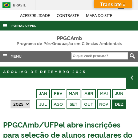
Translate »
BRASIL
Simplifique!
ACESSIBILIDADE
CONTRASTE
MAPA DO SITE
Comunica BR
PORTAL UFPEL
Participe
ACESSO À INFORMAÇÃO
PPGCAmb
Acesso à informação
Programa de Pós-Graduação em Ciências Ambientais
AUDITORIA
Legislação
MENU
COBALTO
Canais
CONCURSOS
ARQUIVO DE DEZEMBRO 2025
EDITAIS
INTERNACIONAL
JAN
FEV
MAR
ABR
MAI
JUN
OUVIDORIA
JUL
AGO
SET
OUT
NOV
DEZ
PORTARIAS
TELEFONES
PPGCAmb/UFPel abre inscrições
para seleção de alunos regulares do