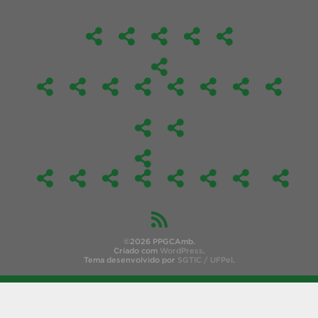
©2026 PPGCAmb.
Criado com
WordPress
.
Tema desenvolvido por
SGTIC / UFPel
.