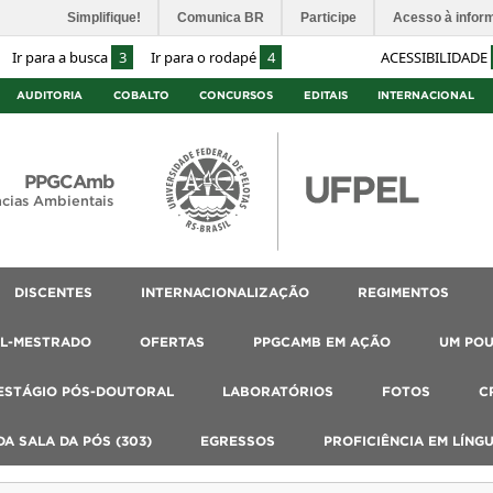
Simplifique!
Comunica BR
Participe
Acesso à infor
Ir para a busca
3
Ir para o rodapé
4
ACESSIBILIDADE
AUDITORIA
COBALTO
CONCURSOS
EDITAIS
INTERNACIONAL
PPGCAmb
cias Ambientais
DISCENTES
INTERNACIONALIZAÇÃO
REGIMENTOS
AL-MESTRADO
OFERTAS
PPGCAMB EM AÇÃO
UM PO
ESTÁGIO PÓS-DOUTORAL
LABORATÓRIOS
FOTOS
C
A SALA DA PÓS (303)
EGRESSOS
PROFICIÊNCIA EM LÍNG