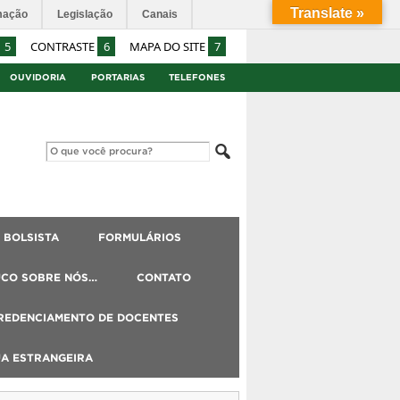
Translate »
mação
Legislação
Canais
5
CONTRASTE
6
MAPA DO SITE
7
OUVIDORIA
PORTARIAS
TELEFONES
BOLSISTA
FORMULÁRIOS
UCO SOBRE NÓS…
CONTATO
REDENCIAMENTO DE DOCENTES
UA ESTRANGEIRA