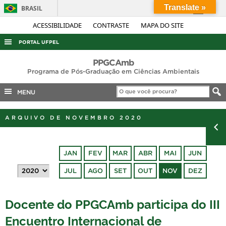
Translate »
BRASIL
Simplifique!
ACESSIBILIDADE
CONTRASTE
MAPA DO SITE
Comunica BR
PORTAL UFPEL
Participe
ACESSO À INFORMAÇÃO
PPGCAmb
Acesso à informação
Programa de Pós-Graduação em Ciências Ambientais
AUDITORIA
Legislação
MENU
COBALTO
Canais
CONCURSOS
ARQUIVO DE NOVEMBRO 2020
EDITAIS
INTERNACIONAL
JAN
FEV
MAR
ABR
MAI
JUN
OUVIDORIA
JUL
AGO
SET
OUT
NOV
DEZ
PORTARIAS
TELEFONES
Docente do PPGCAmb participa do III
Encuentro Internacional de