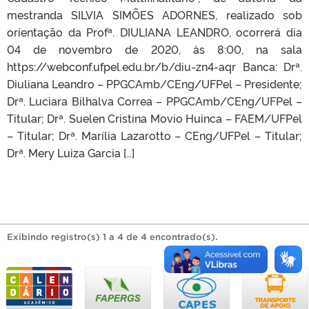
mestranda SILVIA SIMÕES ADORNES, realizado sob
orientação da Profª. DIULIANA LEANDRO, ocorrerá dia
04 de novembro de 2020, às 8:00, na sala
https://webconf.ufpel.edu.br/b/diu-zn4-aqr Banca: Drª.
Diuliana Leandro – PPGCAmb/CEng/UFPel – Presidente;
Drª. Luciara Bilhalva Correa – PPGCAmb/CEng/UFPel –
Titular; Drª. Suelen Cristina Movio Huinca – FAEM/UFPel
– Titular; Drª. Marília Lazarotto – CEng/UFPel – Titular;
Drª. Mery Luiza Garcia […]
Exibindo registro(s) 1 a 4 de 4 encontrado(s).