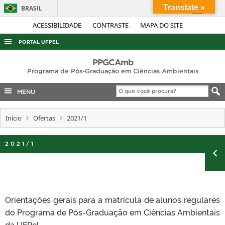
Translate »
BRASIL
Simplifique!
ACESSIBILIDADE
CONTRASTE
MAPA DO SITE
Comunica BR
PORTAL UFPEL
Participe
ACESSO À INFORMAÇÃO
PPGCAmb
Acesso à informação
Programa de Pós-Graduação em Ciências Ambientais
AUDITORIA
Legislação
MENU
COBALTO
Canais
CONCURSOS
Início
Ofertas
2021/1
EDITAIS
2021/1
INTERNACIONAL
OUVIDORIA
PORTARIAS
TELEFONES
Orientações gerais para a matrícula de alunos regulares
do Programa de Pós-Graduação em Ciências Ambientais
da UFPel