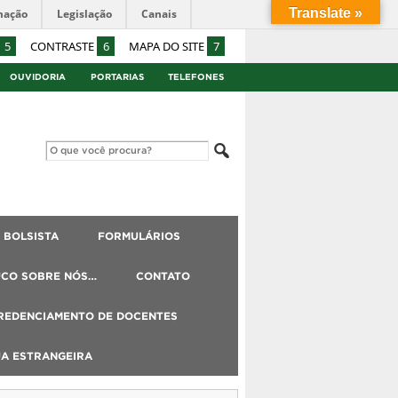
Translate »
mação
Legislação
Canais
5
CONTRASTE
6
MAPA DO SITE
7
OUVIDORIA
PORTARIAS
TELEFONES
BOLSISTA
FORMULÁRIOS
UCO SOBRE NÓS…
CONTATO
REDENCIAMENTO DE DOCENTES
UA ESTRANGEIRA