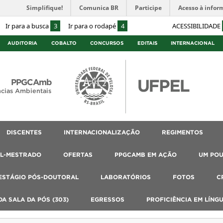
Simplifique!
Comunica BR
Participe
Acesso à infor
Ir para a busca
3
Ir para o rodapé
4
ACESSIBILIDADE
AUDITORIA
COBALTO
CONCURSOS
EDITAIS
INTERNACIONAL
PPGCAmb
cias Ambientais
DISCENTES
INTERNACIONALIZAÇÃO
REGIMENTOS
AL-MESTRADO
OFERTAS
PPGCAMB EM AÇÃO
UM PO
ESTÁGIO PÓS-DOUTORAL
LABORATÓRIOS
FOTOS
C
A SALA DA PÓS (303)
EGRESSOS
PROFICIÊNCIA EM LÍNG