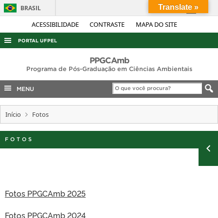
Translate »
BRASIL
Simplifique!
ACESSIBILIDADE
CONTRASTE
MAPA DO SITE
Comunica BR
PORTAL UFPEL
Participe
ACESSO À INFORMAÇÃO
PPGCAmb
Acesso à informação
Programa de Pós-Graduação em Ciências Ambientais
AUDITORIA
Legislação
MENU
COBALTO
Canais
CONCURSOS
Início
Fotos
EDITAIS
FOTOS
INTERNACIONAL
OUVIDORIA
PORTARIAS
TELEFONES
Fotos PPGCAmb 2025
Fotos PPGCAmb 2024