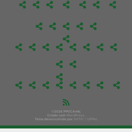
©2026 PPGCAmb.
Criado com
WordPress
.
Tema desenvolvido por
SGTIC / UFPel
.