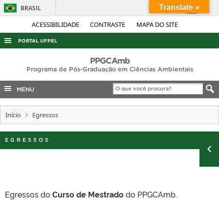
Translate »
BRASIL
Simplifique!
ACESSIBILIDADE
CONTRASTE
MAPA DO SITE
Comunica BR
PORTAL UFPEL
Participe
ACESSO À INFORMAÇÃO
PPGCAmb
Acesso à informação
Programa de Pós-Graduação em Ciências Ambientais
AUDITORIA
Legislação
MENU
COBALTO
Canais
CONCURSOS
Início
Egressos
EDITAIS
EGRESSOS
INTERNACIONAL
OUVIDORIA
PORTARIAS
TELEFONES
Egressos do
Curso de Mestrado
do PPGCAmb.